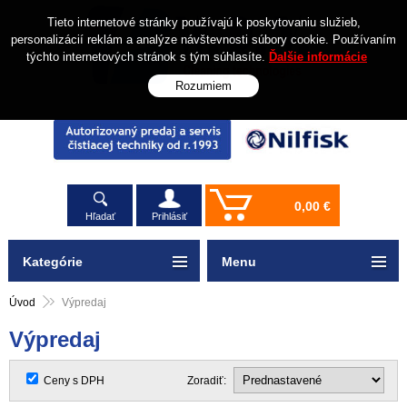
Tieto internetové stránky používajú k poskytovaniu služieb,
personalizácií reklám a analýze návštevnosti súbory cookie. Používaním
týchto internetových stránok s tým súhlasíte.
Ďalšie informácie
Rozumiem
0,00 €
Hľadať
Prihlásiť
Kategórie
Menu
Úvod
Výpredaj
Výpredaj
Ceny s DPH
Zoradiť: