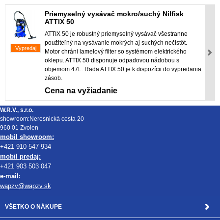
Priemyselný vysávač mokro/suchý Nilfisk
ATTIX 50
ATTIX 50 je robustný priemyselný vysávač všestranne
použiteľný na vysávanie mokrých aj suchých nečistôt.
Výpredaj
Motor chráni lamelový filter so systémom elektrického
oklepu. ATTIX 50 disponuje odpadovou nádobou s
objemom 47L. Rada ATTIX 50 je k dispozícii do vypredania
zásob.
Cena na vyžiadanie
W.R.V., s.r.o.
showroom:Neresnická cesta 20
960 01 Zvolen
mobil showroom:
+421 910 547 934
mobil predaj:
+421 903 503 047
e-mail:
wapzv@wapzv.sk
VŠETKO O NÁKUPE