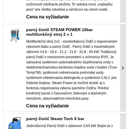
nožnicové zdvíhacie plošiny. To vytvára novú „najlepšiu
prax“ pre všetky odvetvia a výrobcov na celom svete.
Cena na vyžiadanie
parný čistič STEAM POWER 10bar
multifunkčný stroj 2 v 1
Multifunkčný stroj 2v1 - vysokotlakový čistič s regulovaným
výkonom tlaku a parný čistič . Parný čistič s maximálnymi
výkonmi 14,8 - 18,4 - 21,2 - 21,6 - 32,8 - 40 kW. Trojfázový
parný čistič v nerezovom prevedení s ochranou IPX5. Je
vybavený systémom automatického doplňovania vody s
elektromechanickou kontrolou hladiny vody v bojleri (True-
TempTM), systémom vstrekovania prehriatej vody,
systémom vstrekovania detergentu a systémom CALC pre
čistenie bojlera. Steam Power je možné dodať aj s
funkciou regulovania výkonu parného čističa. Predný
kontrolný panel s časovačom, tlakovým a teplotným
meračom, ukazovateľom množstva pary.
Cena na vyžiadanie
parný čistič Steam Tech 6 bar
Jednofázový Parný čistič s výkonom 3,65 kW. Bojler je z