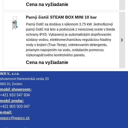
Cena na vyžiadanie
Parný čistič STEAM BOX MINI 10 bar
Parný čistič sa dodáva s výkonom 3,75 kW. Jednofázový
parný čistič má telo a podvozok z nerezovej ocele v triede
ochrany IPX5. Vybavený je automatickým doplňovaním
sústavy vodou, elektromechanickou reguláciou hladiny
vody v bojleri (True-Temp), vstrekovaním detergentu,
priamym napojením na vodu, ovládaním pomocou
nízkonapäťového kontrolného panelu.
Cena na vyžiadanie
W.R.V., s.r.o.
showroom:Neresnická cesta 20
960 01 Zvolen
mobil showroom:
+421 910 547 934
mobil predaj:
+421 903 503 047
e-mail:
wapzv@wapzv.sk