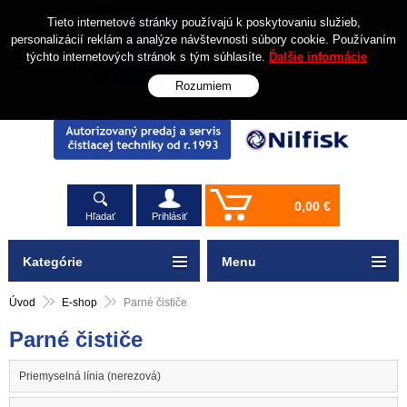
Tieto internetové stránky používajú k poskytovaniu služieb,
personalizácií reklám a analýze návštevnosti súbory cookie. Používaním
týchto internetových stránok s tým súhlasíte.
Ďalšie informácie
Rozumiem
0,00 €
Hľadať
Prihlásiť
Kategórie
Menu
Úvod
E-shop
Parné čističe
Parné čističe
Priemyselná línia (nerezová)