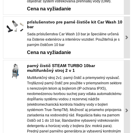
objednať systém vstrekovania prehriatej vody (OWI).
Cena na vyžiadanie
príslušenstvo pre parné čističe kit Car Wash 10
bar
Sada príslušenstva Car Wash 10 bar je špeciálne určená
na čistenie exteriérov a interiérov vozidiel. Použiteľná je s
parným čističom 10 bar
Cena na vyžiadanie
parný čistič STEAM TURBO 10bar
multifunkčný stroj 2 v 1
Multifunkčný stroj 2v1: parný čistič a priemyselný vysávač.
Trojfázový parný čistič pre použitie v priemyselnom sektore
s nerezovým telom aj bojlerom (IP ochrana IPX5),
neobmedzenou tvorbou suchej pary vďaka automatickému
dopĺňaniu systému vodou z rezervnej nádrže
(elektromechanická kontrola hladiny vody v bojleri
systémom True-TempTM). Možnosť aj priameho pripojenia
zariadenia na vodovodný rád. Regulácia tlaku na parnom
čističi od 1 do 10 bar, štandardne vybavený vstrekovaním
detergentu a horúcej vody z bojlera (tzv. mokrá para).
Predný panel parného generátora je vybavený kontrolným