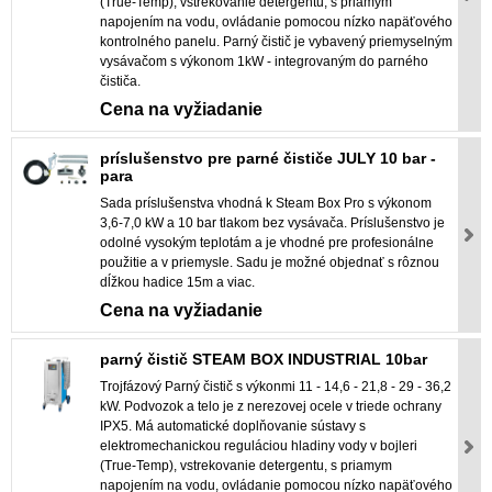
(True-Temp), vstrekovanie detergentu, s priamym
napojením na vodu, ovládanie pomocou nízko napäťového
kontrolného panelu. Parný čistič je vybavený priemyselným
vysávačom s výkonom 1kW - integrovaným do parného
čističa.
Cena na vyžiadanie
príslušenstvo pre parné čističe JULY 10 bar -
para
Sada príslušenstva vhodná k Steam Box Pro s výkonom
3,6-7,0 kW a 10 bar tlakom bez vysávača. Príslušenstvo je
odolné vysokým teplotám a je vhodné pre profesionálne
použitie a v priemysle. Sadu je možné objednať s rôznou
dĺžkou hadice 15m a viac.
Cena na vyžiadanie
parný čistič STEAM BOX INDUSTRIAL 10bar
Trojfázový Parný čistič s výkonmi 11 - 14,6 - 21,8 - 29 - 36,2
kW. Podvozok a telo je z nerezovej ocele v triede ochrany
IPX5. Má automatické doplňovanie sústavy s
elektromechanickou reguláciou hladiny vody v bojleri
(True-Temp), vstrekovanie detergentu, s priamym
napojením na vodu, ovládanie pomocou nízko napäťového