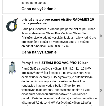
kontrolného panelu.
Cena na vyžiadanie
príslušenstvo pre parné čističe RADAMES 10
bar - para/sanie
Sada príslušenstva je vhodná pre parné čističe pri 10 bar
tlaku s odsávaním: Steam Box Vac Mini, Steam Tech.
Príslušenstvo je odolné vysokým teplotám a je vhodné pre
profesionálne použitie a v priemysle. Sadu je možné
objednať s hadicou: 4 m - 8 m - 12 m
Cena na vyžiadanie
Parný čistič STEAM BOX VAC PRO 10 bar
Parný čistič sa dodáva s výkonmi: 5 - 8,6 - 11 - 15,8kW.
Trojfázový parný čistič má telo a podvozok z nerezovej
ocele v triede ochrany IPX5. Vybavený je automatickým
doplňovaním sústavy vodou, elektromechanickou
reguláciou hladiny vody v bojleri (True-Temp),
vstrekovaním detergentu, priamym napojením na vodu,
ovládaním pomocou nízkonapäťového kontrolného
panelu. Zariadenie sa môže dodať aj s otočnou reguláciou
výkonu od 7,2 do 14,4 kW. Vysávač má výkon 1,1kW a