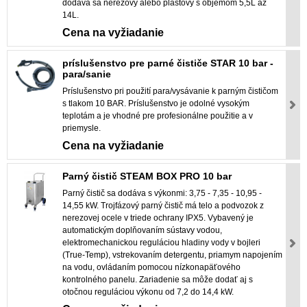
dodáva sa nerezový alebo plastový s objemom 5,5L až
14L.
Cena na vyžiadanie
príslušenstvo pre parné čističe STAR 10 bar -
para/sanie
Príslušenstvo pri použití para/vysávanie k parným čističom
s tlakom 10 BAR. Príslušenstvo je odolné vysokým
teplotám a je vhodné pre profesionálne použitie a v
priemysle.
Cena na vyžiadanie
Parný čistič STEAM BOX PRO 10 bar
Parný čistič sa dodáva s výkonmi: 3,75 - 7,35 - 10,95 -
14,55 kW. Trojfázový parný čistič má telo a podvozok z
nerezovej ocele v triede ochrany IPX5. Vybavený je
automatickým doplňovaním sústavy vodou,
elektromechanickou reguláciou hladiny vody v bojleri
(True-Temp), vstrekovaním detergentu, priamym napojením
na vodu, ovládaním pomocou nízkonapäťového
kontrolného panelu. Zariadenie sa môže dodať aj s
otočnou reguláciou výkonu od 7,2 do 14,4 kW.