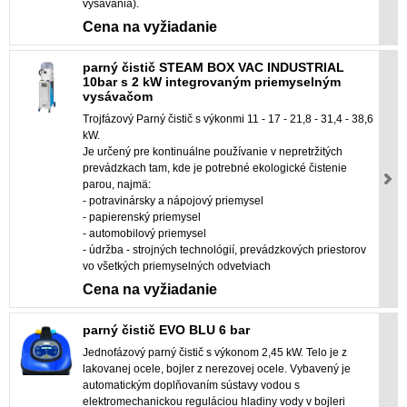
vysávania).
Cena na vyžiadanie
parný čistič STEAM BOX VAC INDUSTRIAL
10bar s 2 kW integrovaným priemyselným
vysávačom
Trojfázový Parný čistič s výkonmi 11 - 17 - 21,8 - 31,4 - 38,6
kW.
Je určený pre kontinuálne používanie v nepretržitých
prevádzkach tam, kde je potrebné ekologické čistenie
parou, najmä:
- potravinársky a nápojový priemysel
- papierenský priemysel
- automobilový priemysel
- údržba - strojných technológií, prevádzkových priestorov
vo všetkých priemyselných odvetviach
Cena na vyžiadanie
parný čistič EVO BLU 6 bar
Jednofázový parný čistič s výkonom 2,45 kW. Telo je z
lakovanej ocele, bojler z nerezovej ocele. Vybavený je
automatickým doplňovaním sústavy vodou s
elektromechanickou reguláciou hladiny vody v bojleri