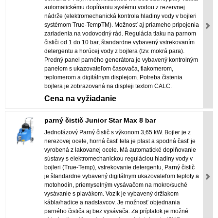
automatickému dopĺňaniu systému vodou z rezervnej
nádrže (elektromechanická kontrola hladiny vody v bojleri
systémom True-TempTM). Možnosť aj priameho pripojenia
zariadenia na vodovodný rád. Regulácia tlaku na parnom
čističi od 1 do 10 bar, štandardne vybavený vstrekovaním
detergentu a horúcej vody z bojlera (tzv. mokrá para).
Predný panel parného generátora je vybavený kontrolným
panelom s ukazovateľom časovača, tlakomerom,
teplomerom a digitálnym displejom. Potreba čistenia
bojlera je zobrazovaná na displeji textom CALC.
Cena na vyžiadanie
parný čistič Junior Star Max 8 bar
Jednofázový Parný čistič s výkonom 3,65 kW. Bojler je z
nerezovej ocele, horná časť tela je plast a spodná časť je
vyrobená z lakovanej ocele. Má automatické doplňovanie
sústavy s elektromechanickou reguláciou hladiny vody v
bojleri (True-Temp), vstrekovanie detergentu, Parný čistič
je štandardne vybavený digitálnym ukazovateľom teploty a
motohodín, priemyselným vysávačom na mokro/suché
vysávanie s plavákom. Vozík je vybavený držiakom
kábla/hadice a nadstavcov. Je možnosť objednania
parného čističa aj bez vysávača. Za príplatok je možné