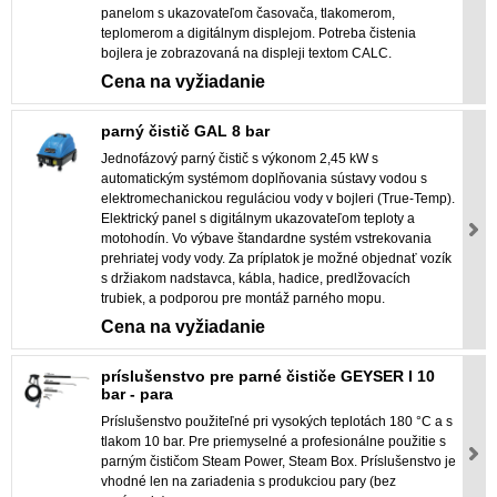
panelom s ukazovateľom časovača, tlakomerom,
teplomerom a digitálnym displejom. Potreba čistenia
bojlera je zobrazovaná na displeji textom CALC.
Cena na vyžiadanie
parný čistič GAL 8 bar
Jednofázový parný čistič s výkonom 2,45 kW s
automatickým systémom doplňovania sústavy vodou s
elektromechanickou reguláciou vody v bojleri (True-Temp).
Elektrický panel s digitálnym ukazovateľom teploty a
motohodín. Vo výbave štandardne systém vstrekovania
prehriatej vody vody. Za príplatok je možné objednať vozík
s držiakom nadstavca, kábla, hadice, predlžovacích
trubiek, a podporou pre montáž parného mopu.
Cena na vyžiadanie
príslušenstvo pre parné čističe GEYSER I 10
bar - para
Príslušenstvo použiteľné pri vysokých teplotách 180 °C a s
tlakom 10 bar. Pre priemyselné a profesionálne použitie s
parným čističom Steam Power, Steam Box. Príslušenstvo je
vhodné len na zariadenia s produkciou pary (bez