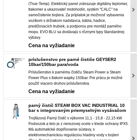
(True-Temp). Elektrický panel zobrazuje digitálny teplomer,
tlakomer a ukazovateľ motohodín, systém "CALC" na
samočistenie bojlera. Za príplatok je možnosť vybavenia
vozíkom s držiakom nadstavca, kábla, hadice,
predlžovacích trubiek, a podporou pre montáž parného
mopu. EVO BLU sa dodávajú s rôznymi typy štandardnej
výbavy.
Cena na vyžiadanie
príslušenstvo pre parné čističe GEYSER2
10bar/150bar para/voda
Príslušenstvo k parnému čističu Steam Power a Steam
Power Plus s tlakom wapky 150bar. Pre prácu je možné
použiť viacero druhov príslušenstva.
Cena na vyžiadanie
parný čistič STEAM BOX VAC INDUSTRIAL 10
bar s integrovaným priemyselným vysávačom
Trojfázový Parný čistič s výkonmi 11,1 - 15,8 - 22,15 kW.
Podvozok a telo je z nerezovej ocele v triede ochrany IPX5.
Má automatické doplňovanie sústavy, s
elektromechanickou reguláciou hladiny vody v bojleri