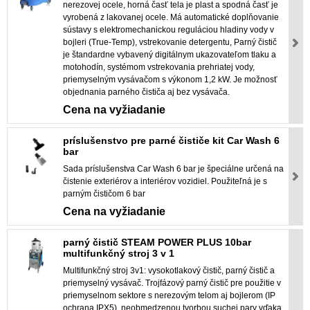
nerezovej ocele, horná časť tela je plast a spodná časť je
vyrobená z lakovanej ocele. Má automatické doplňovanie
sústavy s elektromechanickou reguláciou hladiny vody v
bojleri (True-Temp), vstrekovanie detergentu, Parný čistič
je štandardne vybavený digitálnym ukazovateľom tlaku a
motohodín, systémom vstrekovania prehriatej vody,
priemyselným vysávačom s výkonom 1,2 kW. Je možnosť
objednania parného čističa aj bez vysávača.
Cena na vyžiadanie
príslušenstvo pre parné čističe kit Car Wash 6
bar
Sada príslušenstva Car Wash 6 bar je špeciálne určená na
čistenie exteriérov a interiérov vozidiel. Použiteľná je s
parným čističom 6 bar
Cena na vyžiadanie
parný čistič STEAM POWER PLUS 10bar
multifunkčný stroj 3 v 1
Multifunkčný stroj 3v1: vysokotlakový čistič, parný čistič a
priemyselný vysávač. Trojfázový parný čistič pre použitie v
priemyselnom sektore s nerezovým telom aj bojlerom (IP
ochrana IPX5), neobmedzenou tvorbou suchej pary vďaka