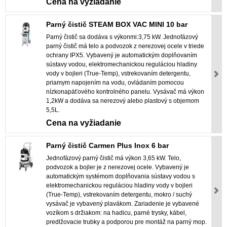
Cena na vyžiadanie
Parný čistič STEAM BOX VAC MINI 10 bar
Parný čistič sa dodáva s výkonmi:3,75 kW. Jednofázový
parný čistič má telo a podvozok z nerezovej ocele v triede
ochrany IPX5. Vybavený je automatickým doplňovaním
sústavy vodou, elektromechanickou reguláciou hladiny
vody v bojleri (True-Temp), vstrekovaním detergentu,
priamym napojením na vodu, ovládaním pomocou
nízkonapäťového kontrolného panelu. Vysávač má výkon
1,2kW a dodáva sa nerezový alebo plastový s objemom
5,5L.
Cena na vyžiadanie
Parný čistič Carmen Plus Inox 6 bar
Jednofázový parný čistič má výkon 3,65 kW. Telo,
podvozok a bojler je z nerezovej ocele. Vybavený je
automatickým systémom doplňovania sústavy vodou s
elektromechanickou reguláciou hladiny vody v bojleri
(True-Temp), vstrekovaním detergentu, mokro / suchý
vysávač je vybavený plavákom. Zariadenie je vybavené
vozíkom s držiakom: na hadicu, parné trysky, kábel,
predlžovacie trubky a podporou pre montáž na parný mop.