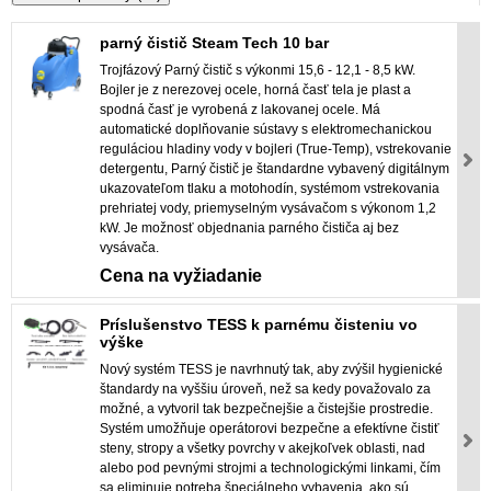
parný čistič Steam Tech 10 bar
Trojfázový Parný čistič s výkonmi 15,6 - 12,1 - 8,5 kW.
Bojler je z nerezovej ocele, horná časť tela je plast a
spodná časť je vyrobená z lakovanej ocele. Má
automatické doplňovanie sústavy s elektromechanickou
reguláciou hladiny vody v bojleri (True-Temp), vstrekovanie
detergentu, Parný čistič je štandardne vybavený digitálnym
ukazovateľom tlaku a motohodín, systémom vstrekovania
prehriatej vody, priemyselným vysávačom s výkonom 1,2
kW. Je možnosť objednania parného čističa aj bez
vysávača.
Cena na vyžiadanie
Príslušenstvo TESS k parnému čisteniu vo
výške
Nový systém TESS je navrhnutý tak, aby zvýšil hygienické
štandardy na vyššiu úroveň, než sa kedy považovalo za
možné, a vytvoril tak bezpečnejšie a čistejšie prostredie.
Systém umožňuje operátorovi bezpečne a efektívne čistiť
steny, stropy a všetky povrchy v akejkoľvek oblasti, nad
alebo pod pevnými strojmi a technologickými linkami, čím
sa eliminuje potreba špeciálneho vybavenia, ako sú