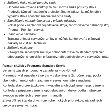
Zníženie rizika náhlej poruchy stroja
Odborne realizované kontroly znižujú možné riziká poruchy stroja.
Predovšetkým pri nasadení u profesionálneho zákazníka môže náhly
výpadok stroja spôsobiť značné finančné straty.
Zapožičanie náhradného stroja v prípade odstávky
Pokiaľ príde k neplánovanej odstávke stroja, zapožičiavame náhradný stroj
(Program Premium servis).
Plánovanie nákladov
Transparentnosť servisných zmlúv umožňuje kontrolovať a plánovať
náklady na čistiacu techniku.
Zníženie nákladov
V Programe servisných zmlúv je dohodnutá zľava zo štandardných cien
odoberaných chemických prípravkov, náhradných dielov a servisných prác.
Rozsah služieb v Programe Štandard Servis
Servisný zásah pri poruche zariadenia – do 48 hod
Preventívny diagnostický servis – vykonávaný 2x ročne resp. podľa
ubehnutých motohodín, záznam v servisnom liste zariadenia
Kontrola stavu prevádzkových kvapalín a ich doplnenie, resp. výmena
Kontrola a prípadne výmena opotrebovaných dielov podľa inštrukcie
výrobcu uvedených v servisnom manuáli
Zľava 5% zo štandardných cien chemických prípravkov, náhradných
dielov a servisných prác