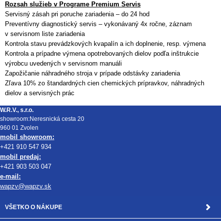
Rozsah služieb v Programe Premium Servis
Servisný zásah pri poruche zariadenia – do 24 hod
Preventívny diagnostický servis – vykonávaný 4x ročne, záznam
v servisnom liste zariadenia
Kontrola stavu prevádzkových kvapalín a ich doplnenie, resp. výmena
Kontrola a prípadne výmena opotrebovaných dielov podľa inštrukcie
výrobcu uvedených v servisnom manuáli
Zapožičanie náhradného stroja v prípade odstávky zariadenia
Zľava 10% zo štandardných cien chemických prípravkov, náhradných
dielov a servisných prác
W.R.V., s.r.o.
showroom:Neresnická cesta 20
960 01 Zvolen
mobil showroom:
+421 910 547 934
mobil predaj:
+421 903 503 047
e-mail:
wapzv@wapzv.sk
VŠETKO O NÁKUPE