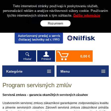
Tieto internetové stránky používajú k poskytovaniu služieb,
personalizácií reklám a analýze návštevnosti súbory cookie. Používaním
týchto internetových stránok s tým súhlasíte.
Ďalšie informácie
Rozumiem
0,00 €
Hľadať
Prihlásiť
Kategórie
Menu
Program servisných zmlúv
Servisná zmluva – garancia okamžitých servisných zásahov
Uzatvorením servisnej zmluvy zákazníkovi garantujeme zodpovedajúcu kvalitu
a plnenie servisných zásahov. Zároveň servisná zmluva zákazníkovi prináša