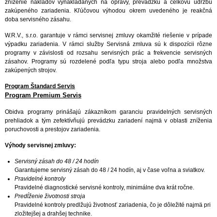
zníženie nákladov vynakladaných na opravy, prevádzku a celkovú údržbu
zakúpeného zariadenia. Kľúčovou výhodou okrem uvedeného je reakčná
doba servisného zásahu.
W.R.V., s.r.o. garantuje v rámci servisnej zmluvy okamžité riešenie v prípade
výpadku zariadenia. V rámci služby Servisná zmluva sú k dispozícii rôzne
programy v závislosti od rozsahu servisných prác a frekvencie servisných
zásahov. Programy sú rozdelené podľa typu stroja alebo podľa množstva
zakúpených strojov.
Program Štandard Servis
Program Premium Servis
Obidva programy prinášajú zákazníkom garanciu pravidelných servisných
prehliadok a tým zefektívňujú prevádzku zariadení najmä v oblasti zníženia
poruchovosti a prestojov zariadenia.
Výhody servisnej zmluvy:
Servisný zásah do 48 / 24 hodín
Garantujeme servisný zásah do 48 / 24 hodín, aj v čase voľna a sviatkov.
Pravidelné kontroly
Pravidelné diagnostické servisné kontroly, minimálne dva krát ročne.
Predĺženie životnosti stroja
Pravidelné kontroly predlžujú životnosť zariadenia, čo je dôležité najmä pri
zložitejšej a drahšej technike.