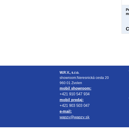
P
m
C
W.R.V., s.r.o.
showroom:Neresnická cesta 20
960 01 Zvolen
mobil showroom:
+421 910 547 934
mobil predaj:
+421 903 503 047
e-mail:
wapzv@wapzv.sk