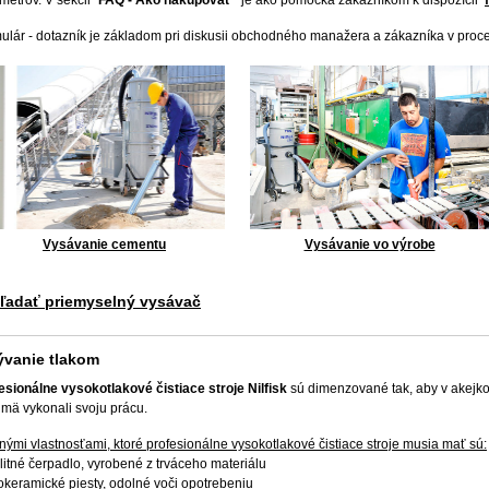
metrov. V sekcii "
FAQ - Ako nakupovať"
je ako pomôcka zákazníkom k dispozícii
f
ulár - dotazník je základom pri diskusii obchodného manažera a zákazníka v pro
Vysávanie cementu
Vysávanie vo výrobe
ľadať priemyselný vysávač
vanie tlakom
esionálne vysokotlakové čistiace stroje
Nilfisk
sú dimenzované tak, aby v akejkoľ
jmä vykonali svoju prácu.
nými vlastnosťami, ktoré profesionálne vysokotlakové čistiace stroje musia mať sú:
alitné čerpadlo, vyrobené z trváceho materiálu
lokeramické piesty, odolné voči opotrebeniu