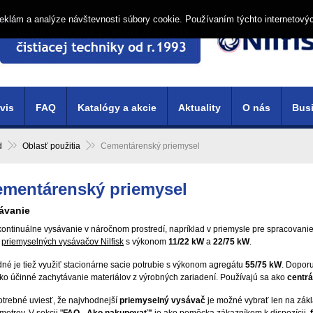
í reklám a analýze návštevnosti súbory cookie. Používaním týchto internetový
vis
FAQ
Katalógy a akcie
Aktuality
O nás
Busi
d
Oblasť použitia
Cementárenský priemysel
mentárenský priemysel
ávanie
kontinuálne vysávanie v náročnom prostredí, napríklad v priemysle pre spracovani
a
priemyselných vysávačov Nilfisk
s výkonom
11/22 kW
a
22/75 kW
.
né je tiež využiť stacionárne sacie potrubie s výkonom agregátu
55/75 kW
. Dopor
ko účinné zachytávanie materiálov z výrobných zariadení. Používajú sa ako
centrá
otrebné uviesť, že najvhodnejší
priemyselný vysávač
je možné vybrať len na zák