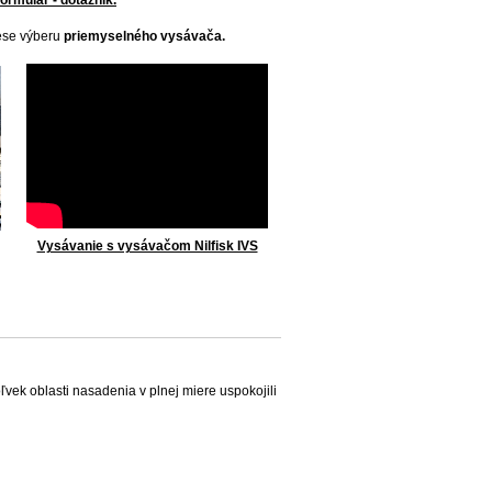
ormulár - dotazník.
cese výberu
priemyselného vysávača.
Vysávanie s vysávačom Nilfisk IVS
vek oblasti nasadenia v plnej miere uspokojili