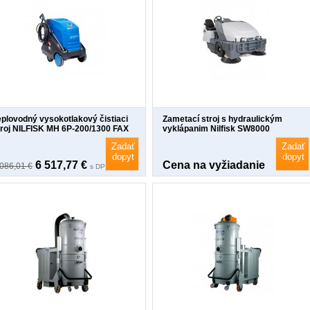
eplovodný vysokotlakový čistiaci
Zametací stroj s hydraulickým
troj NILFISK MH 6P-200/1300 FAX
vyklápanim Nilfisk SW8000
Zadať
Zadať
dopyt
dopyt
6 517,77 €
Cena na vyžiadanie
 086,01 €
s DPH