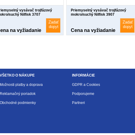
riemyselný vysávač trojfázový
Priemyselný vysávač trojfázový
okro/suchý Nilfisk 3707
mokro/suchý Nilfisk 3907
Zadať
Zadať
dopyt
dopyt
ena na vyžiadanie
Cena na vyžiadanie
VŠETKO O NÁKUPE
INFORMÁCIE
Možnosti platby a doprava
GDPR a Cookies
Reklamačný poriadok
Podporujeme
Obchodné podmienky
Partneri