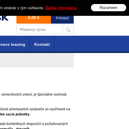
Rozumiem
ch stránok s tým súhlasíte.
Ďalšie informácie
0,00 €
Prihlásiť
ness leasing
Kontakt
e cementových zmesí, je špeciálne vyvinutá
učené priemyselné vysávače sú využívané na
lne sacie jednotky
.
lade konkrétnych dispozícií a požadovaných