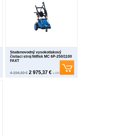
Studenovodný vysokotlakový
čistiaci stroj Nilfisk MC 6P-250/1100
FAXT
2 975,37 €
4 194,30 €
s DPH