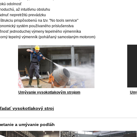
sokú odolnosť
dnoduchú, až intuitívnu obsluhu
ládnuť nepretržitú prevádzku
nštrukciu prispôsobenú na tzv. "No tools service"
gonomický systém používaného príslušenstva
žnosť jednoduchej výmeny tepelného výmenníka
porný tepelný výmenník (poháňaný samostaným motorom)
Umývanie vysokotlakovým strojom
Umý
ľadať v
ysokotlakový stroj
etanie a umývanie podláh