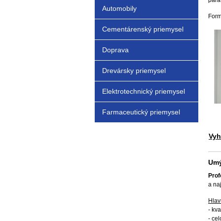
para
Automobily
Form
Cementárenský priemysel
Doprava
Drevársky priemysel
Elektrotechnický priemysel
Farmaceutický priemysel
Vyh
Umý
Prof
a na
Hlav
- kv
- ce