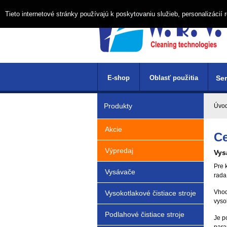
Tieto internetové stránky používajú k poskytovaniu služieb, personalizáci
E-shop
Oblasť použitia
Ser
Produkty
Úvo
Akcie
Ce
Výpredaj
Vys
Pre 
Vysávače
rad
Vhod
Vysokotlakové čistiace stroje
vyso
Podlahové čistiace stroje
Je p