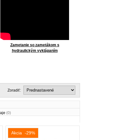
Zametanie so zametákom s
hydraulickým vyklápaním
Zoradiť:
aje
(0)
Akcia
-29%