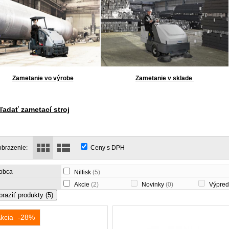
Zametanie vo výrobe
Zametanie v sklade
ľadať zametací stroj
obrazenie:
Ceny s DPH
obca
Nilfisk
(5)
Akcie
(2)
Novinky
(0)
Výpred
braziť produkty
(5)
kcia
-28%