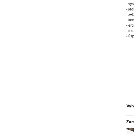
- vy
- je
- zv
- ko
- er
- mo
- ús
Vyh
Zam