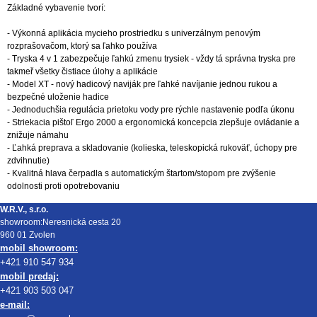
Základné vybavenie tvorí:
- Výkonná aplikácia mycieho prostriedku s univerzálnym penovým
rozprašovačom, ktorý sa ľahko používa
- Tryska 4 v 1 zabezpečuje ľahkú zmenu trysiek - vždy tá správna tryska pre
takmeř všetky čistiace úlohy a aplikácie
- Model XT - nový hadicový naviják pre ľahké navíjanie jednou rukou a
bezpečné uloženie hadice
- Jednoduchšia regulácia prietoku vody pre rýchle nastavenie podľa úkonu
- Striekacia pištoľ Ergo 2000 a ergonomická koncepcia zlepšuje ovládanie a
znižuje námahu
- Ľahká preprava a skladovanie (kolieska, teleskopická rukoväť, úchopy pre
zdvihnutie)
- Kvalitná hlava čerpadla s automatickým štartom/stopom pre zvýšenie
odolnosti proti opotrebovaniu
W.R.V., s.r.o.
showroom:Neresnická cesta 20
960 01 Zvolen
mobil showroom:
+421 910 547 934
mobil predaj:
+421 903 503 047
e-mail: