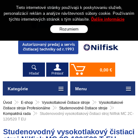
Tieto internetové stránky používajú k poskytovaniu služieb,
personalizácií reklám a analýze návštevnosti súbory cookie. Používaním
týchto internetových stránok s tým súhlasíte.
Ďalšie informácie
Rozumiem
0,00 €
Hľadať
Prihlásiť
Kategórie
Menu
Úvod
E-shop
Vysokotlakové čistiace stroje
Vysokotlakové
čistiace stroje Profesionálne
Studenovodné čistiace stroje
Kompaktná rada
Studenovodný vysokotlakový čistiaci stroj Nilfisk MC 2C-
120/520 T EU
Studenovodný vysokotlakový čistiaci