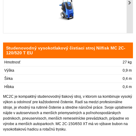
Studenovodný vysokotlakový čistiaci stroj Nilfisk MC 2C-
120/520 T EU
Hmotnosť
27 kg
Výška
0,9 m
Šírka
0,4 m
Hĺbka
0,4 m
MC2C je kompaktný studenovodný tlakový stroj, v ktorom sa kombinuje vysoký
výkon a odolnosť pre každodenné čistenie. Radí sa medzi profesionálne
stroje, je vhodný na rutinné čistenie a stredne náročné práce. Svoje uplatnenie
nájde v autoservisoch a menších priemyselných a poľnohospodárskych
podnikoch, pneuservisoch, menších remeselnícke prevádzkach, prípadne vo
výrobe a menších autoparkoch. MC 2C-150/650 XT má vo výbave bubon na
vysokotlakovú hadicu a rotačnú trysku.