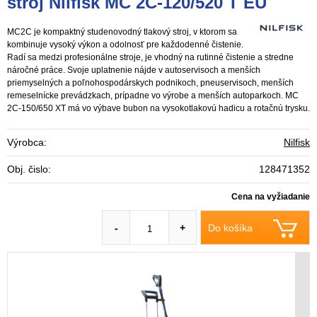
stroj Nilfisk MC 2C-120/520 T EU
MC2C je kompaktný studenovodný tlakový stroj, v ktorom sa
kombinuje vysoký výkon a odolnosť pre každodenné čistenie.
Radí sa medzi profesionálne stroje, je vhodný na rutinné čistenie a stredne
náročné práce. Svoje uplatnenie nájde v autoservisoch a menších
priemyselných a poľnohospodárskych podnikoch, pneuservisoch, menších
remeselnícke prevádzkach, prípadne vo výrobe a menších autoparkoch. MC
2C-150/650 XT má vo výbave bubon na vysokotlakovú hadicu a rotačnú trysku.
Výrobca:
Nilfisk
Obj. čislo:
128471352
Cena na vyžiadanie
Do košíka
-
+