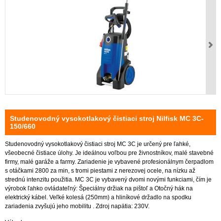
Studenovodný vysokotlakový čistiaci stroj Nilfisk MC 3C-
150/660
Studenovodný vysokotlakový čistiaci stroj MC 3C je určený pre ľahké,
všeobecné čistiace úlohy. Je ideálnou voľbou pre živnostníkov, malé stavebné
firmy, malé garáže a farmy. Zariadenie je vybavené profesionálnym čerpadlom
s otáčkami 2800 za min, s tromi piestami z nerezovej ocele, na nízku až
strednú intenzitu použitia. MC 3C je vybavený dvomi novými funkciami, čím je
výrobok ľahko ovládateľný: Špeciálny držiak na pištoľ a Otočný hák na
elektrický kábel. Veľké kolesá (250mm) a hliníkové držadlo na spodku
zariadenia zvyšujú jeho mobilitu . Zdroj napätia: 230V.