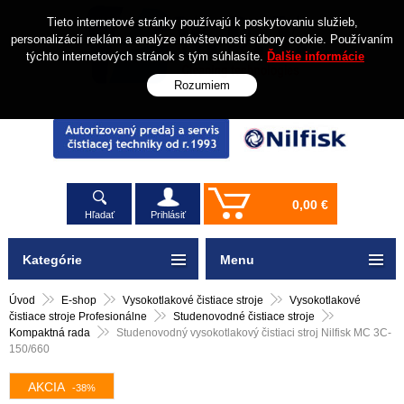
Tieto internetové stránky používajú k poskytovaniu služieb,
personalizácií reklám a analýze návštevnosti súbory cookie. Používaním
týchto internetových stránok s tým súhlasíte.
Ďalšie informácie
Rozumiem
0,00 €
Hľadať
Prihlásiť
Kategórie
Menu
Úvod
E-shop
Vysokotlakové čistiace stroje
Vysokotlakové
čistiace stroje Profesionálne
Studenovodné čistiace stroje
Kompaktná rada
Studenovodný vysokotlakový čistiaci stroj Nilfisk MC 3C-
150/660
AKCIA
-38%