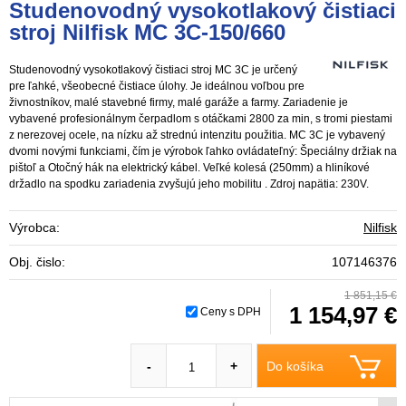
Studenovodný vysokotlakový čistiaci
stroj Nilfisk MC 3C-150/660
Studenovodný vysokotlakový čistiaci stroj MC 3C je určený
pre ľahké, všeobecné čistiace úlohy. Je ideálnou voľbou pre
živnostníkov, malé stavebné firmy, malé garáže a farmy. Zariadenie je
vybavené profesionálnym čerpadlom s otáčkami 2800 za min, s tromi piestami
z nerezovej ocele, na nízku až strednú intenzitu použitia. MC 3C je vybavený
dvomi novými funkciami, čím je výrobok ľahko ovládateľný: Špeciálny držiak na
pištoľ a Otočný hák na elektrický kábel. Veľké kolesá (250mm) a hliníkové
držadlo na spodku zariadenia zvyšujú jeho mobilitu . Zdroj napätia: 230V.
Výrobca:
Nilfisk
Obj. čislo:
107146376
1 851,15 €
1 154,97 €
Ceny s DPH
Do košíka
-
+