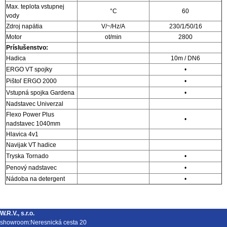
Max. teplota vstupnej
°C
60
vody
Zdroj napätia
V/~/Hz/A
230/1/50/16
Motor
ot/min
2800
Príslušenstvo:
Hadica
10m / DN6
ERGO VT spojky
•
Pištoľ ERGO 2000
•
Vstupná spojka Gardena
•
Nadstavec Univerzal
Flexo Power Plus
•
nadstavec 1040mm
Hlavica 4v1
Navijak VT hadice
Tryska Tornado
•
Penový nadstavec
•
Nádoba na detergent
•
W.R.V., s.r.o.
showroom:Neresnická cesta 20