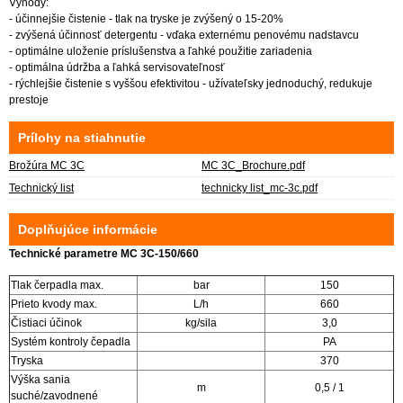
Výhody:
- účinnejšie čistenie - tlak na tryske je zvýšený o 15-20%
- zvýšená účinnosť detergentu - vďaka externému penovému nadstavcu
- optimálne uloženie príslušenstva a ľahké použitie zariadenia
- optimálna údržba a ľahká servisovateľnosť
- rýchlejšie čistenie s vyššou efektivitou - užívateľsky jednoduchý, redukuje
prestoje
Prílohy na stiahnutie
Brožúra MC 3C
MC 3C_Brochure.pdf
Technický list
technicky list_mc-3c.pdf
Doplňujúce informácie
Technické parametre MC 3C-150/660
Tlak čerpadla max.
bar
150
Prieto kvody max.
L/h
660
Čistiaci účinok
kg/sila
3,0
Systém kontroly čepadla
PA
Tryska
370
Výška sania
m
0,5 / 1
suché/zavodnené