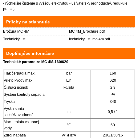
- rýchlejšie čistenie s vyššou efektivitou - užívateľsky jednoduchý, redukuje
prestoje
Prílohy na stiahnutie
Brožúra MC 4M
MC 4M_Brochure.pdf
Technický list
technicky list_mc-4m.pdf
Doplňujúce informácie
Technické parametre MC 4M-160/620
Tlak čerpadla max.
bar
160
Prieto kvody max.
L/h
620
Čistiaci účinok
kg/sila
2,9
Systém kontroly čepadla
PA
Tryska
340
Výška sania
m
0,5 / 1
suché/zavodnené
Max. teplota vstupnej
°C
60
vody
Zdroj napätia
V/~/Hz/A
230/1/50/16