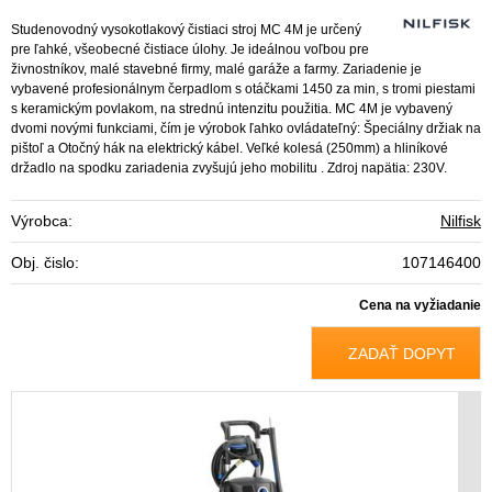
Studenovodný vysokotlakový čistiaci stroj MC 4M je určený
pre ľahké, všeobecné čistiace úlohy. Je ideálnou voľbou pre
živnostníkov, malé stavebné firmy, malé garáže a farmy. Zariadenie je
vybavené profesionálnym čerpadlom s otáčkami 1450 za min, s tromi piestami
s keramickým povlakom, na strednú intenzitu použitia. MC 4M je vybavený
dvomi novými funkciami, čím je výrobok ľahko ovládateľný: Špeciálny držiak na
pištoľ a Otočný hák na elektrický kábel. Veľké kolesá (250mm) a hliníkové
držadlo na spodku zariadenia zvyšujú jeho mobilitu . Zdroj napätia: 230V.
Výrobca:
Nilfisk
Obj. čislo:
107146400
Cena na vyžiadanie
ZADAŤ DOPYT