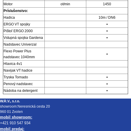
Motor
ot/min
1450
Príslušenstvo:
Hadica
10m / DN6
ERGO VT spojky
•
Pištoľ ERGO 2000
•
Vstupná spojka Gardena
•
Nadstavec Univerzal
Flexo Power Plus
•
nadstavec 1040mm
Hlavica 4v1
Navijak VT hadice
Tryska Tornado
•
Penový nadstavec
•
Nádoba na detergent
•
W.R.V., s.r.o.
showroom:Neresnická cesta 20
960 01 Zvolen
mobil showroom:
+421 910 547 934
mobil predaj: