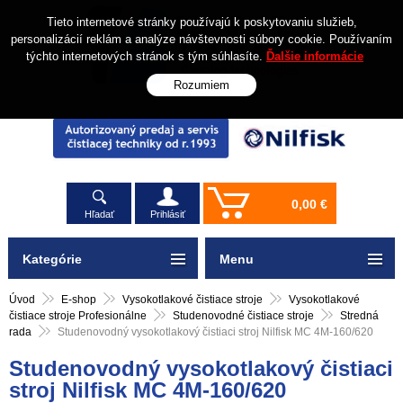
Tieto internetové stránky používajú k poskytovaniu služieb,
personalizácií reklám a analýze návštevnosti súbory cookie. Používaním
týchto internetových stránok s tým súhlasíte.
Ďalšie informácie
Rozumiem
0,00 €
Hľadať
Prihlásiť
Kategórie
Menu
Úvod
E-shop
Vysokotlakové čistiace stroje
Vysokotlakové
čistiace stroje Profesionálne
Studenovodné čistiace stroje
Stredná
rada
Studenovodný vysokotlakový čistiaci stroj Nilfisk MC 4M-160/620
Studenovodný vysokotlakový čistiaci
stroj Nilfisk MC 4M-160/620