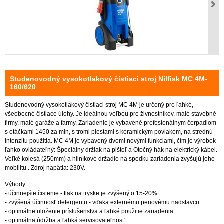
Studenovodný vysokotlakový čistiaci stroj Nilfisk MC 4M-
160/620
Studenovodný vysokotlakový čistiaci stroj MC 4M je určený pre ľahké,
všeobecné čistiace úlohy. Je ideálnou voľbou pre živnostníkov, malé stavebné
firmy, malé garáže a farmy. Zariadenie je vybavené profesionálnym čerpadlom
s otáčkami 1450 za min, s tromi piestami s keramickým povlakom, na strednú
intenzitu použitia. MC 4M je vybavený dvomi novými funkciami, čím je výrobok
ľahko ovládateľný: Špeciálny držiak na pištoľ a Otočný hák na elektrický kábel.
Veľké kolesá (250mm) a hliníkové držadlo na spodku zariadenia zvyšujú jeho
mobilitu . Zdroj napätia: 230V.
Výhody:
- účinnejšie čistenie - tlak na tryske je zvýšený o 15-20%
- zvýšená účinnosť detergentu - vďaka externému penovému nadstavcu
- optimálne uloženie príslušenstva a ľahké použitie zariadenia
- optimálna údržba a ľahká servisovateľnosť