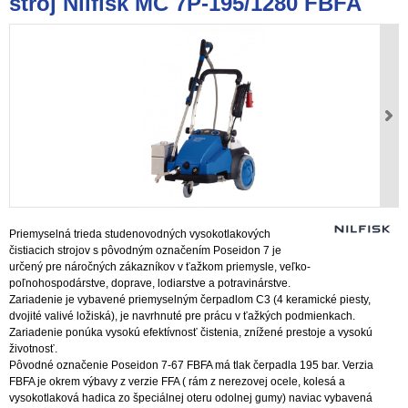
stroj Nilfisk MC 7P-195/1280 FBFA
Priemyselná trieda studenovodných vysokotlakových
čistiacich strojov s pôvodným označením Poseidon 7 je
určený pre náročných zákazníkov v ťažkom priemysle, veľko-
poľnohospodárstve, doprave, lodiarstve a potravinárstve.
Zariadenie je vybavené priemyselným čerpadlom C3 (4 keramické piesty,
dvojité valivé ložiská), je navrhnuté pre prácu v ťažkých podmienkach.
Zariadenie ponúka vysokú efektívnosť čistenia, znížené prestoje a vysokú
životnosť.
Pôvodné označenie Poseidon 7-67 FBFA má tlak čerpadla 195 bar. Verzia
FBFA je okrem výbavy z verzie FFA ( rám z nerezovej ocele, kolesá a
vysokotlaková hadica zo špeciálnej oteru odolnej gumy) naviac vybavená