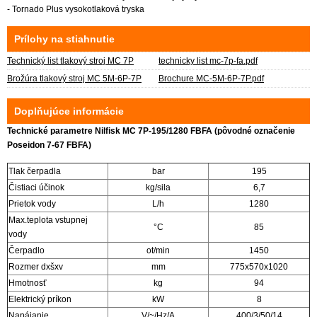
- Tornado Plus vysokotlaková tryska
Prílohy na stiahnutie
Technický list tlakový stroj MC 7P
technicky list mc-7p-fa.pdf
Brožúra tlakový stroj MC 5M-6P-7P
Brochure MC-5M-6P-7P.pdf
Doplňujúce informácie
Technické parametre Nilfisk MC 7P-195/1280 FBFA (pôvodné označenie
Poseidon 7-67 FBFA)
Tlak čerpadla
bar
195
Čistiaci účinok
kg/sila
6,7
Prietok vody
L/h
1280
Max.teplota vstupnej
°C
85
vody
Čerpadlo
ot/min
1450
Rozmer dxšxv
mm
775x570x1020
Hmotnosť
kg
94
Elektrický príkon
kW
8
Napájanie
V/~/Hz/A
400/3/50/14