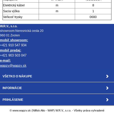
Elektrický kábel
m
8
Sacia výška
m
1
Veľkosť trysky
0680
W.R.V., s.r.o.
showroom:Neresnická cesta 20
960 01 Zvolen
mobil showroom:
+421 910 547 934
mobil predaj:
+421 903 503 047
e-mail:
wapzv@wapzv.sk
VŠETKO O NÁKUPE
INFORMÁCIE
PRIHLÁSENIE
© www.wapzv.sk (Nilfisk Alto - WAP) W.R.V., s.r.o. - Všetky práva vyhradené