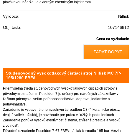
plavákovou nádržou a externým chemickým injektorom.
Výrobca:
Nilfisk
Obj. čislo:
107146812
Cena na vyžiadanie
ZADAŤ DOPYT
Studenovodný vysokotlakový čistiaci stroj Nilfisk MC 7P-
195/1280 FBFA
Priemyselná trieda studenovodných vysokotlakových čistiacich strojov s
pôvodným označením Poseidon 7 je určený pre náročných zákazníkov v
ťažkom priemysle, veľko-poľnohospodárstve, doprave, lodiarstve a
potravinárstve.
Zariadenie je vybavené priemyselným čerpadlom C3 (4 keramické piesty,
dvojité valivé ložiská), je navrhnuté pre prácu v ťažkých podmienkach.
Zariadenie ponúka vysokú efektívnosť čistenia, znížené prestoje a vysokú
životnosť.
Pôvodné označenie Poseidon 7-67 FBFA má tlak čerpadla 195 bar. Verzia