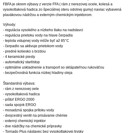
FBFA je okrem výbavy z verzie FFA ( rám z nerezovej ocele, kolesá a
vysokotlaková hadica zo špeciálnej oteru odolnej gumy) naviac vybavená
plavákovou nádržou a externým chemickým injektorom.
Výhody:
- regulácia vysokého a nízkeho tlaku na nadstavci
- regulácia prietoku vody na hlave čerpadla
- teplota vstupnej vody môže byť až 85°C
- čerpadlo sa aktivuje prietokom vody
- predné koliesko s brzdou
- 4 keramické piesty
- automatický start/stop
- optimálne uskladnenie a transport so sklápateľnou rukoväťou
- bezpečnostná funkcia nízkej hladiny oleja
Štandardná výbava:
- rám z nerezovej oele
- vysokotlaková hadica
- pištoľ ERGO 2000
- sada spojok ERGO
- mosadzná spojka prítoku vody
- dvojcestný ventil na prisávanie chémie
- externý chemický injektor
- dve nádržky na chemické prípravky
- Tornado Plus nástavec bez vysokotlakovej trysky