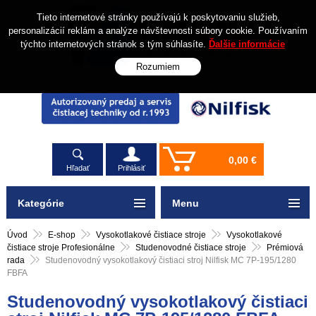
Tieto internetové stránky používajú k poskytovaniu služieb,
personalizácií reklám a analýze návštevnosti súbory cookie. Používaním
týchto internetových stránok s tým súhlasíte.
Ďalšie informácie
Rozumiem
0,00 €
Hľadať
Prihlásiť
Kategórie
Menu
Úvod
E-shop
Vysokotlakové čistiace stroje
Vysokotlakové
čistiace stroje Profesionálne
Studenovodné čistiace stroje
Prémiová
rada
Studenovodný vysokotlakový čistiaci stroj Nilfisk MC 7P-195/1280
FBFA
Studenovodný vysokotlakový čistiaci