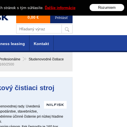
Rozumiem
ch stránok s tým súhlasíte.
Ďalšie informácie
0,00 €
Prihlásiť
ness leasing
Kontakt
 Profesionálne
Studenovodné čistiace
-160/2500
vý čistiaci stroj
udenovodnej rady. Uvedená
podárstve, stavebníctve,
trémne účinné čistenie pri nízkej hladine
i.
ným rámom, tlak čerpadla je 160 bar.