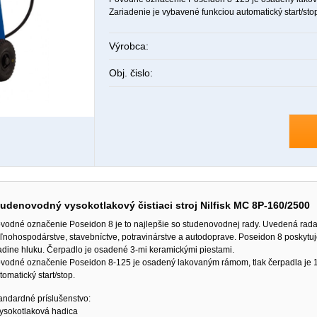
Zariadenie je vybavené funkciou automatický start/sto
Výrobca:
Obj. čislo:
tudenovodný vysokotlakový čistiaci stroj Nilfisk MC 8P-160/2500
vodné označenie Poseidon 8 je to najlepšie so studenovodnej rady. Uvedená rada
ľnohospodárstve, stavebníctve, potravinárstve a autodoprave. Poseidon 8 poskytuje
adine hluku. Čerpadlo je osadené 3-mi keramickými piestami.
vodné označenie Poseidon 8-125 je osadený lakovaným rámom, tlak čerpadla je 16
tomatický start/stop.
andardné príslušenstvo:
vysokotlaková hadica