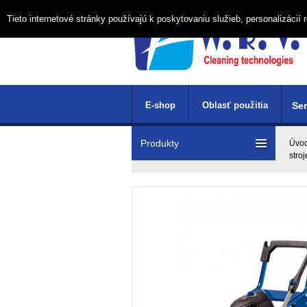
Tieto internetové stránky používajú k poskytovaniu služieb, personalizáci
E-shop
Oblasť použitia
Ser
Produkty
Úvo
stroj