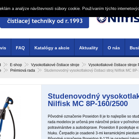
í reklám a analýze návštevnosti súbory cookie. Používaním týchto internetový
vis
FAQ
Katalógy a akcie
Aktuality
O nás
Busi
d
E-shop
Vysokotlakové čistiace stroje
Vysokotlakové čistiace stroje
e
Prémiová rada
Studenovodný vysokotlakový čistiaci stroj Nilfisk MC 8P
Studenovodný vysokotlako
Nilfisk MC 8P-160/2500
Pôvodné označenie Poseidon 8 je to najlepšie so st
rada modelov je určená pre náročné práce v poľnohos
potravinárstve a autodoprave. Poseidon 8 poskytuje ex
hluku. Čerpadlo je osadené 3-mi keramickými piestam
Pôvodné označenie Poseidon 8-125 je osadený lakova