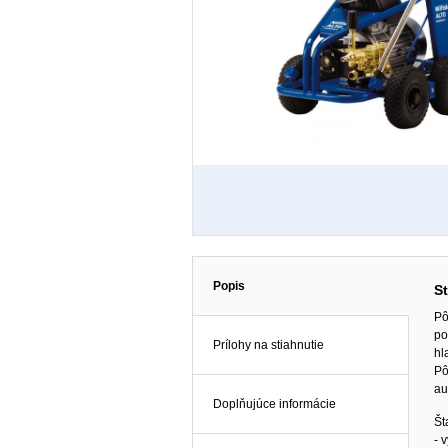
Popis
S
Pô
po
Prílohy na stiahnutie
hl
Pô
au
Doplňujúce informácie
Št
- 