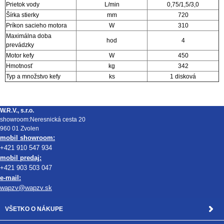
Prietok vody
L/min
0,75/1,5/3,0
Šírka stierky
mm
720
Príkon sacieho motora
W
310
Maximálna doba
hod
4
prevádzky
Motor kefy
W
450
Hmotnosť
kg
342
Typ a množstvo kefy
ks
1 disková
W.R.V., s.r.o.
showroom:Neresnická cesta 20
960 01 Zvolen
mobil showroom:
+421 910 547 934
mobil predaj:
+421 903 503 047
e-mail:
wapzv@wapzv.sk
VŠETKO O NÁKUPE