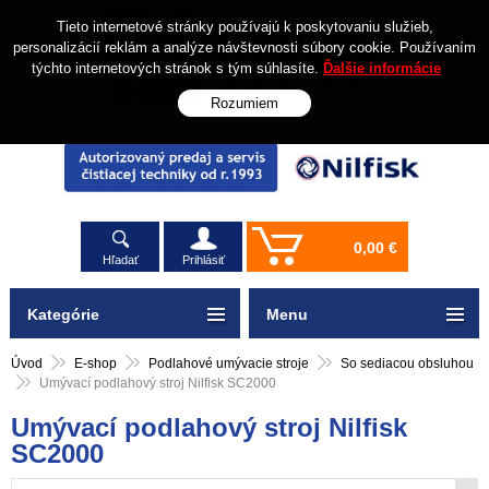
Tieto internetové stránky používajú k poskytovaniu služieb,
personalizácií reklám a analýze návštevnosti súbory cookie. Používaním
týchto internetových stránok s tým súhlasíte.
Ďalšie informácie
Rozumiem
0,00 €
Hľadať
Prihlásiť
Kategórie
Menu
Úvod
E-shop
Podlahové umývacie stroje
So sediacou obsluhou
Umývací podlahový stroj Nilfisk SC2000
Umývací podlahový stroj Nilfisk
SC2000