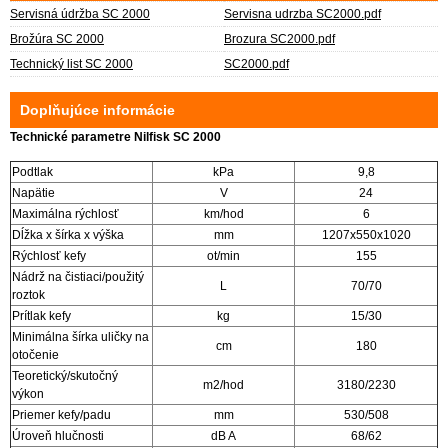
Servisná údržba SC 2000
Servisna udrzba SC2000.pdf
Brožúra SC 2000
Brozura SC2000.pdf
Technický list SC 2000
SC2000.pdf
Doplňujúce informácie
Technické parametre Nilfisk SC 2000
Podtlak
kPa
9,8
Napätie
V
24
Maximálna rýchlosť
km/hod
6
Dĺžka x šírka x výška
mm
1207x550x1020
Rýchlosť kefy
ot/min
155
Nádrž na čistiaci/použitý
L
70/70
roztok
Prítlak kefy
kg
15/30
Minimálna šírka uličky na
cm
180
otočenie
Teoretický/skutočný
m2/hod
3180/2230
výkon
Priemer kefy/padu
mm
530/508
Úroveň hlučnosti
dB A
68/62