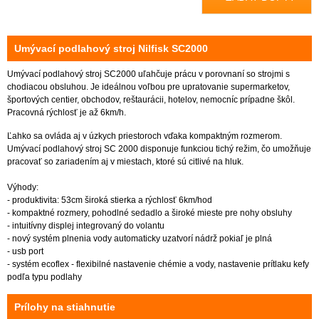
Umývací podlahový stroj Nilfisk SC2000
Umývací podlahový stroj SC2000 uľahčuje prácu v porovnaní so strojmi s
chodiacou obsluhou. Je ideálnou voľbou pre upratovanie supermarketov,
športových centier, obchodov, reštaurácii, hotelov, nemocníc prípadne škôl.
Pracovná rýchlosť je až 6km/h.
Ľahko sa ovláda aj v úzkych priestoroch vďaka kompaktným rozmerom.
Umývací podlahový stroj SC 2000 disponuje funkciou tichý režim, čo umožňuje
pracovať so zariadením aj v miestach, ktoré sú citlivé na hluk.
Výhody:
- produktivita: 53cm široká stierka a rýchlosť 6km/hod
- kompaktné rozmery, pohodlné sedadlo a široké mieste pre nohy obsluhy
- intuitívny displej integrovaný do volantu
- nový systém plnenia vody automaticky uzatvorí nádrž pokiaľ je plná
- usb port
- systém ecoflex - flexibilné nastavenie chémie a vody, nastavenie prítlaku kefy
podľa typu podlahy
Prílohy na stiahnutie