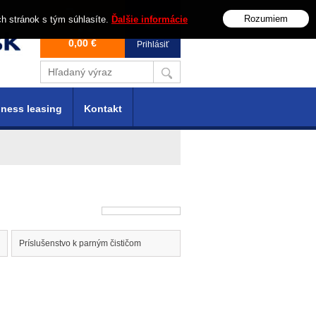
Rozumiem
ch stránok s tým súhlasíte.
Ďalšie informácie
0,00 €
Prihlásiť
ness leasing
Kontakt
Príslušenstvo k parným čističom