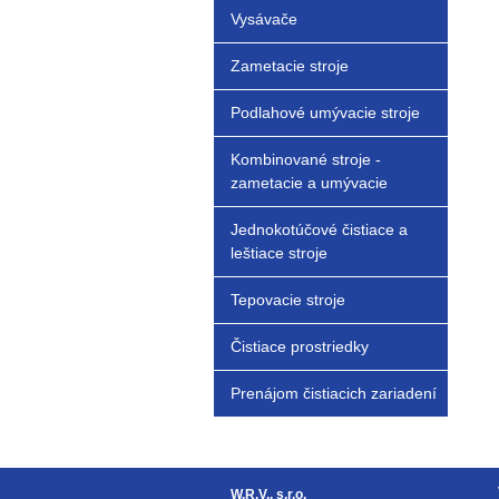
Vysávače
Zametacie stroje
Podlahové umývacie stroje
Kombinované stroje -
zametacie a umývacie
Jednokotúčové čistiace a
leštiace stroje
Tepovacie stroje
Čistiace prostriedky
Prenájom čistiacich zariadení
W.R.V., s.r.o.