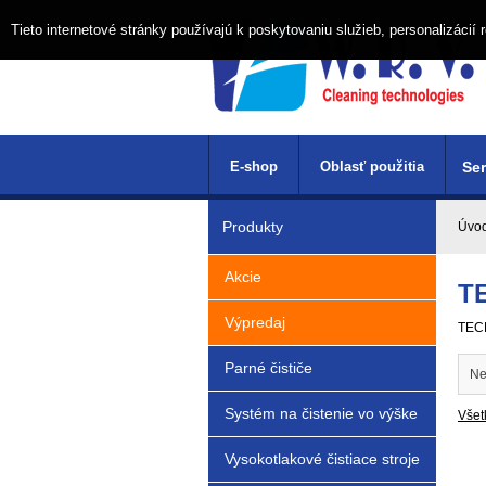
Tieto internetové stránky používajú k poskytovaniu služieb, personalizáci
E-shop
Oblasť použitia
Ser
Produkty
Úvo
Akcie
T
Výpredaj
TECN
Parné čističe
Ne
Systém na čistenie vo výške
Všet
Vysokotlakové čistiace stroje