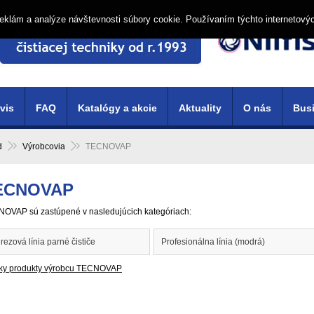
í reklám a analýze návštevnosti súbory cookie. Používaním týchto internetový
vis
FAQ
Katalógy a akcie
Aktuality
O nás
Busi
d
Výrobcovia
TECNOVAP
ECNOVAP
OVAP sú zastúpené v nasledujúcich kategóriach:
rezová línia parné čističe
Profesionálna línia (modrá)
ky produkty výrobcu TECNOVAP