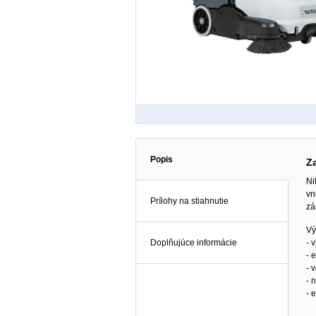
Popis
Za
Ni
vn
Prílohy na stiahnutie
zá
Vý
Doplňujúce informácie
- 
- 
- 
- 
- 