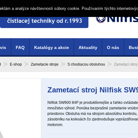
í reklám a analýze návštevnosti súbory cookie. Používaním týchto internetový
vis
FAQ
Katalógy a akcie
Aktuality
O nás
Busi
d
E-shop
Zametacie stroje
S chodiacou obsluhou
Zametací stro
Zametací stroj Nilfisk SW
Nilfisk SW900 84P je produktívnejšie a ľahko ovládate
množstvo výhod. Ponúka bezprašné zametanie vnútor
priestorov. Obsluha má na strojom absolútnu kontrolu
zásobníku na kolesách čo zjednodušuje vyprázdňova
motorom.