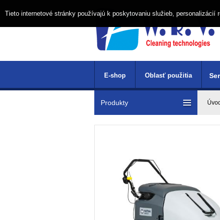
Tieto internetové stránky používajú k poskytovaniu služieb, personalizáci
E-shop
Oblasť použitia
Ser
Produkty
Úvo