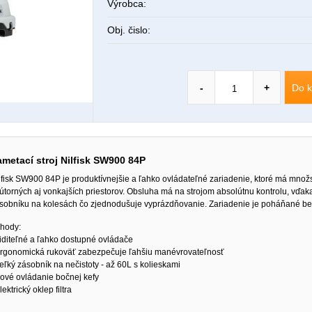
Výrobca:
Obj. čislo:
Do k
-
+
metací stroj Nilfisk SW900 84P
lfisk SW900 84P je produktívnejšie a ľahko ovládateľné zariadenie, ktoré má mn
útorných aj vonkajších priestorov. Obsluha má na strojom absolútnu kontrolu, vďa
sobníku na kolesách čo zjednodušuje vyprázdňovanie. Zariadenie je poháňané b
hody:
viditeľné a ľahko dostupné ovládače
ergonomická rukoväť zabezpečuje ľahšiu manévrovateľnosť
veľký zásobník na nečistoty - až 60L s kolieskami
nové ovládanie bočnej kefy
elektrický oklep filtra