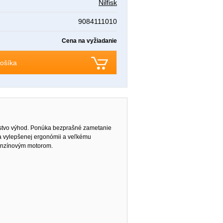
Nilfisk
9084111010
Cena na vyžiadanie
ošíka
ožstvo výhod. Ponúka bezprašné zametanie
ka vylepšenej ergonómii a veľkému
enzínovým motorom.