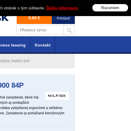
Rozumiem
ch stránok s tým súhlasíte.
Ďalšie informácie
0,00 €
Prihlásiť
ness leasing
Kontakt
j Nilfisk SW900 84P
900 84P
ľné zariadenie, ktoré má
ných aj vonkajších
, vďaka vylepšenej ergonómii a veľkému
nie. Zariadenie je poháňané benzínovým