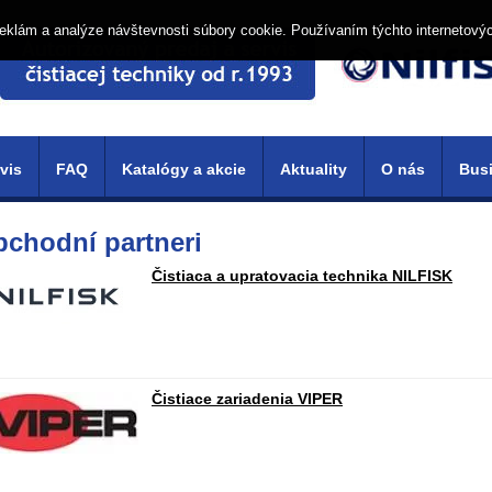
í reklám a analýze návštevnosti súbory cookie. Používaním týchto internetový
vis
FAQ
Katalógy a akcie
Aktuality
O nás
Busi
chodní partneri
Čistiaca a upratovacia technika NILFISK
Čistiace zariadenia VIPER