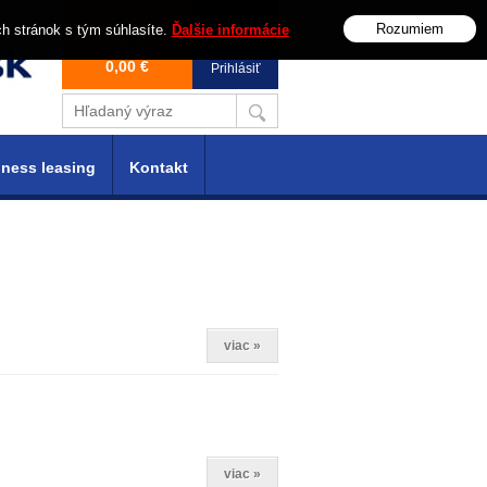
Rozumiem
ch stránok s tým súhlasíte.
Ďalšie informácie
0,00 €
Prihlásiť
ness leasing
Kontakt
viac »
viac »