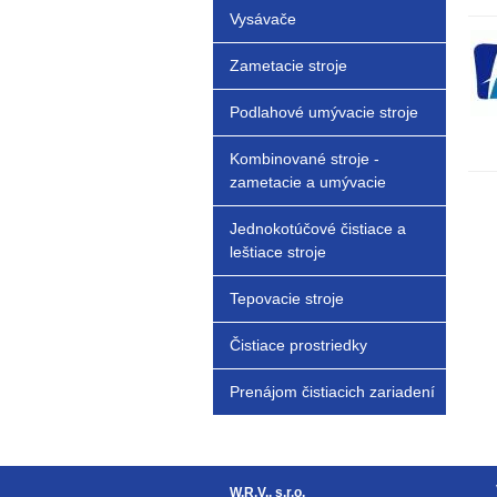
Vysávače
Zametacie stroje
Podlahové umývacie stroje
Kombinované stroje -
zametacie a umývacie
Jednokotúčové čistiace a
leštiace stroje
Tepovacie stroje
Čistiace prostriedky
Prenájom čistiacich zariadení
W.R.V., s.r.o.