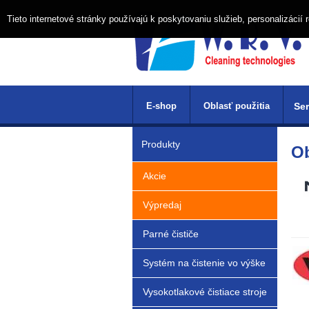
Tieto internetové stránky používajú k poskytovaniu služieb, personalizáci
E-shop
Oblasť použitia
Ser
Produkty
Ob
Akcie
Výpredaj
Parné čističe
Systém na čistenie vo výške
Vysokotlakové čistiace stroje