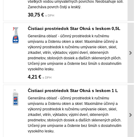
všetkých vodou umývateľných povrchov. Neobsahuje soli.
Zanecháva povrch čistý a lesklý.
30,75 €
s DPH
Čistiaci prostriedok Star Okná s leskom 0,5L
Generálna oblasť - účinný prostriedok k ručnému
umývaniu a čisteniu okien a skiel. Maximálne účinný a
výkonný prostriedok k ručnému umývanie okien, skiel,
zrkadiel, vitrín, výkladov, výplní dverí, sklenených
predmetov, stolových dosiek a ďalších sklenených plôch.
Určený pre umývanie a čistenie bez šmúh s dosiahnutím
vysokého lesku.
4,21 €
s DPH
Čistiaci prostriedok Star Okná s leskom 1 L
Generálna oblasť - účinný prostriedok k ručnému
umývaniu a čisteniu okien a skiel. Maximálne účinný a
výkonný prostriedok k ručnému umývanie okien, skiel,
zrkadiel, vitrín, výkladov, výplní dverí, sklenených
predmetov, stolových dosiek a ďalších sklenených plôch.
Určený pre umývanie a čistenie bez šmúh s dosiahnutím
vysokého lesku.