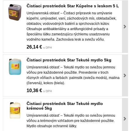
Čistiaci prostriedok Star Kúpelne s leskom 5 L
Umývarenská oblasť – Čistiaci prípravok na umývanie
kúpeľni, umývadiel, vaní, záchodových mís, obkladačiek,
obkladov, vodovodných batérií a sprchovacích kútov.
Obsahuje antibakteriálny a antifungicidné prísady a
špeciálnu látku zamedzujúcu rýchlemu usadzovaniu
vodného kameňa. Zachováva lesk a sviežu vôňu.
26,14 €
s DPH
Čistiaci prostriedok Star Tekuté mydlo 5kg
Umývarenská oblasť – Tekuté mydlo so sviežou jemnou
vôňou pre každodenné použitie. Prevedenie v troch
rôznych vôňach a farbách: palmsilk (svieža modrá), malina
(červená), kokos (biela).
10,36 €
s DPH
Čistiaci prostriedok Star Tekuté mydlo
krémové 5kg
Umývarenská oblasť – Tekuté mydlo so sviežou jemnou
vôňou a krémovým vzhľadom pre každodenné použitie.
Mydlo obsahuje ochranné látky.