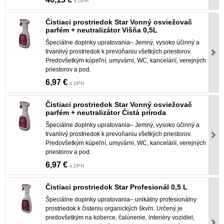
s DPH
Čistiaci prostriedok Star Vonný osviežovač
parfém + neutralizátor Višňa 0,5L
Špeciálne doplnky upratovania– Jemný, vysoko účinný a
trvanlivý prostriedok k prevoňaniu všetkých priestorov.
Predovšetkým kúpeľní, umyvárni, WC, kancelárií, verejných
priestorov a pod.
6,97 €
s DPH
Čistiaci prostriedok Star Vonný osviežovač
parfém + neutralizátor Čistá príroda
Špeciálne doplnky upratovania– Jemný, vysoko účinný a
trvanlivý prostriedok k prevoňaniu všetkých priestorov.
Predovšetkým kúpeľní, umyvárni, WC, kancelárií, verejných
priestorov a pod.
6,97 €
s DPH
Čistiaci prostriedok Star Profesionál 0,5 L
Špeciálne doplnky upratovania– unikátny profesionálny
prostriedok k čisteniu organických škvŕn. Určený je
predovšetkým na koberce, čalúnenie, interiéry vozidiel,