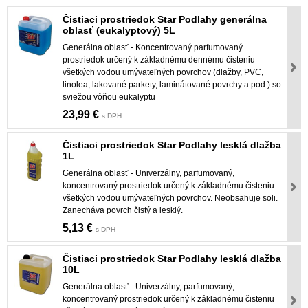
Čistiaci prostriedok Star Podlahy generálna
oblasť (eukalyptový) 5L
Generálna oblasť - Koncentrovaný parfumovaný
prostriedok určený k základnému dennému čisteniu
všetkých vodou umývateľných povrchov (dlažby, PVC,
linolea, lakované parkety, laminátované povrchy a pod.) so
sviežou vôňou eukalyptu
23,99 €
s DPH
Čistiaci prostriedok Star Podlahy lesklá dlažba
1L
Generálna oblasť - Univerzálny, parfumovaný,
koncentrovaný prostriedok určený k základnému čisteniu
všetkých vodou umývateľných povrchov. Neobsahuje soli.
Zanecháva povrch čistý a lesklý.
5,13 €
s DPH
Čistiaci prostriedok Star Podlahy lesklá dlažba
10L
Generálna oblasť - Univerzálny, parfumovaný,
koncentrovaný prostriedok určený k základnému čisteniu