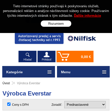
Tieto internetové stránky používajú k poskytovaniu služieb,
personalizácií reklám a analýze návštevnosti súbory cookie. Používaním
týchto internetových stránok s tým súhlasíte.
Ďalšie informácie
Rozumiem
0,00 €
Hľadať
Prihlásiť
Kategórie
Menu
Úvod
Výrobca Everstar
Výrobca Everstar
Ceny s DPH
Zoradiť: