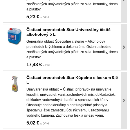
znečistených umývateľných plôch zo skla, keramiky, dreva
a plastov.
5,23 €
s DPH
Čistiaci prostriedok Star Univerzálny čistič
alkoholový 5 L
Generálna oblasť Špeciálne čistenie – Alkoholový
prostriedok k rýchlemu a dokonalému čisteniu stredne
znečistených umývateľných plôch zo skla, keramiky, dreva
a plastov.
17,43 €
s DPH
Čistiaci prostriedok Star Kúpelne s leskom 0,5
L
Umývarenská oblasť – Čistiaci prípravok na umývanie
kúpeľni, umývadiel, vaní, záchodových mís, obkladačiek,
obkladov, vodovodných batérií a sprchovacích kútov.
Obsahuje antibakteriálny a antifungicidné prísady a
špeciálnu látku zamedzujúcu rýchlemu usadzovaniu
vodného kameňa. Zachováva lesk a sviežu vôňu.
5,02 €
s DPH