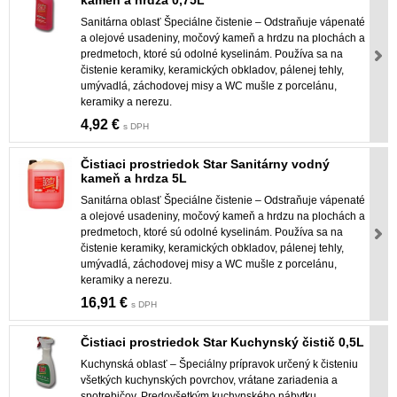
kameň a hrdza 0,75L
Sanitárna oblasť Špeciálne čistenie – Odstraňuje vápenaté
a olejové usadeniny, močový kameň a hrdzu na plochách a
predmetoch, ktoré sú odolné kyselinám. Používa sa na
čistenie keramiky, keramických obkladov, pálenej tehly,
umývadlá, záchodovej misy a WC mušle z porcelánu,
keramiky a nerezu.
4,92 €
s DPH
Čistiaci prostriedok Star Sanitárny vodný
kameň a hrdza 5L
Sanitárna oblasť Špeciálne čistenie – Odstraňuje vápenaté
a olejové usadeniny, močový kameň a hrdzu na plochách a
predmetoch, ktoré sú odolné kyselinám. Používa sa na
čistenie keramiky, keramických obkladov, pálenej tehly,
umývadlá, záchodovej misy a WC mušle z porcelánu,
keramiky a nerezu.
16,91 €
s DPH
Čistiaci prostriedok Star Kuchynský čistič 0,5L
Kuchynská oblasť – Špeciálny prípravok určený k čisteniu
všetkých kuchynských povrchov, vrátane zariadenia a
spotrebičov. Predovšetkým kuchynského nábytku,