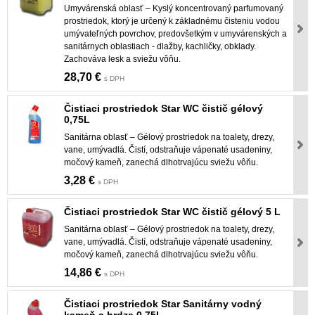
Umyvárenská oblasť – Kyslý koncentrovaný parfumovaný
prostriedok, ktorý je určený k základnému čisteniu vodou
umývateľných povrchov, predovšetkým v umyvárenských a
sanitárnych oblastiach - dlažby, kachličky, obklady.
Zachováva lesk a sviežu vôňu.
28,70 €
s DPH
Čistiaci prostriedok Star WC čistič gélový
0,75L
Sanitárna oblasť – Gélový prostriedok na toalety, drezy,
vane, umývadlá. Čistí, odstraňuje vápenaté usadeniny,
močový kameň, zanechá dlhotrvajúcu sviežu vôňu.
3,28 €
s DPH
Čistiaci prostriedok Star WC čistič gélový 5 L
Sanitárna oblasť – Gélový prostriedok na toalety, drezy,
vane, umývadlá. Čistí, odstraňuje vápenaté usadeniny,
močový kameň, zanechá dlhotrvajúcu sviežu vôňu.
14,86 €
s DPH
Čistiaci prostriedok Star Sanitárny vodný