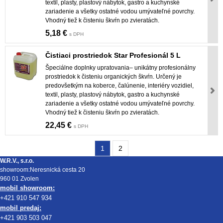
textil, plasty, plastový nábytok, gastro a kuchynské
zariadenie a všetky ostatné vodou umývateľné povrchy.
Vhodný tiež k čisteniu škvŕn po zvieratách.
5,18 €
s DPH
Čistiaci prostriedok Star Profesionál 5 L
Špeciálne doplnky upratovania– unikátny profesionálny
prostriedok k čisteniu organických škvŕn. Určený je
predovšetkým na koberce, čalúnenie, interiéry vozidiel,
textil, plasty, plastový nábytok, gastro a kuchynské
zariadenie a všetky ostatné vodou umývateľné povrchy.
Vhodný tiež k čisteniu škvŕn po zvieratách.
22,45 €
s DPH
1
2
W.R.V., s.r.o.
showroom:Neresnická cesta 20
960 01 Zvolen
mobil showroom:
+421 910 547 934
mobil predaj:
+421 903 503 047