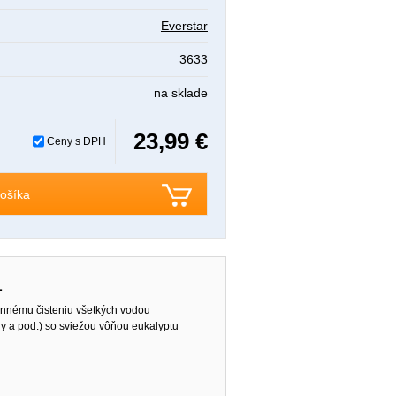
Everstar
3633
na sklade
23,99 €
Ceny s DPH
ošíka
L
ennému čisteniu všetkých vodou
y a pod.) so sviežou vôňou eukalyptu