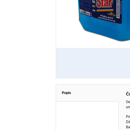
Popis
Či
Ge
um
Po
Dá
Ba