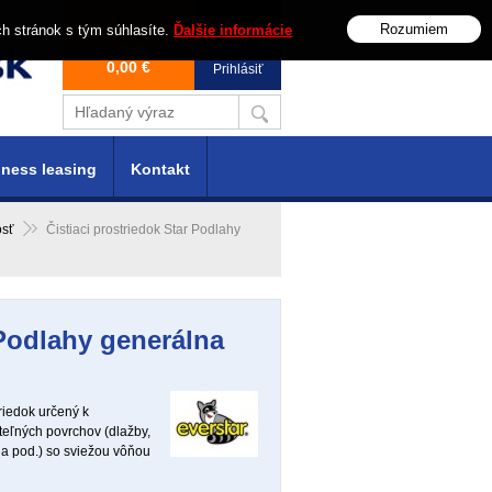
Rozumiem
ch stránok s tým súhlasíte.
Ďalšie informácie
0,00 €
Prihlásiť
ness leasing
Kontakt
osť
Čistiaci prostriedok Star Podlahy
 Podlahy generálna
riedok určený k
eľných povrchov (dlažby,
 a pod.) so sviežou vôňou