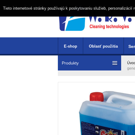
Tieto internetové stránky používajú k poskytovaniu služieb, personalizáci
E-shop
Oblasť použitia
Ser
Produkty
Úvo
gene