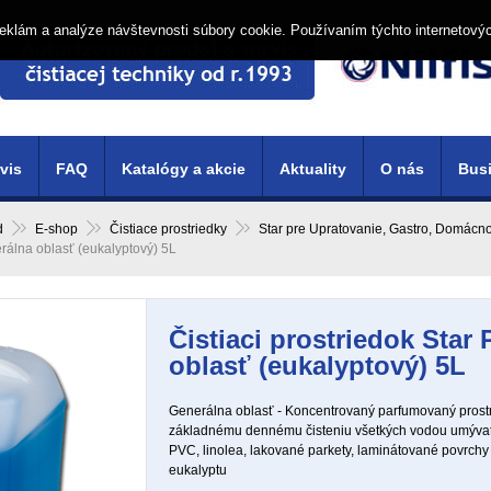
í reklám a analýze návštevnosti súbory cookie. Používaním týchto internetový
vis
FAQ
Katalógy a akcie
Aktuality
O nás
Busi
d
E-shop
Čistiace prostriedky
Star pre Upratovanie, Gastro, Domácn
rálna oblasť (eukalyptový) 5L
Čistiaci prostriedok Star
oblasť (eukalyptový) 5L
Generálna oblasť - Koncentrovaný parfumovaný prost
základnému dennému čisteniu všetkých vodou umývat
PVC, linolea, lakované parkety, laminátované povrchy
eukalyptu