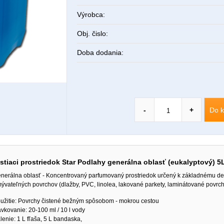
Výrobca:
Obj. čislo:
Doba dodania:
Do k
-
+
stiaci prostriedok Star Podlahy generálna oblasť (eukalyptový) 5
nerálna oblasť - Koncentrovaný parfumovaný prostriedok určený k základnému d
ývateľných povrchov (dlažby, PVC, linolea, lakované parkety, laminátované povrch
užitie: Povrchy čistené bežným spôsobom - mokrou cestou
vkovanie: 20-100 ml / 10 l vody
lenie: 1 L fľaša, 5 L bandaska,