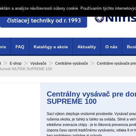
í reklám a analýze návštevnosti súbory cookie. Používaním týchto internetový
vis
FAQ
Katalógy a akcie
Aktuality
O nás
Busi
d
E-shop
Vysávače
Centrálne vysávače
Centrálne vysávače pr
ácnosť NILFISK SUPREME 100
Centrálny vysávač pre d
SUPREME 100
Sací výkon zlepšuje vnútorné prostredie. Vysávač prac
rušenia okolia, je ľahký a ľahko sa ovláda. Silné a veľ
efektívne zvieracie chlpy - je to šikovná prevencia p
úspora času oproti tradičnému vysávaniu, vďaka 9 m 
bez problémov zvládne aj schody.