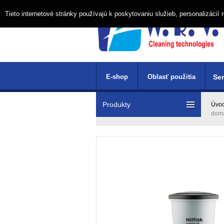
Tieto internetové stránky používajú k poskytovaniu služieb, personalizáci
E-shop
Oblasť použitia
Ser
Produkty
Úvo
dom