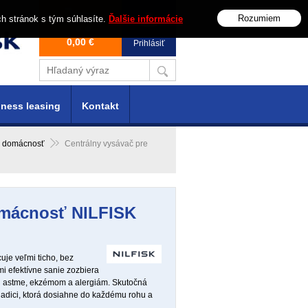
Rozumiem
ch stránok s tým súhlasíte.
Ďalšie informácie
0,00 €
Prihlásiť
ness leasing
Kontakt
e domácnosť
Centrálny vysávač pre
omácnosť NILFISK
uje veľmi ticho, bez
mi efektívne sanie zozbiera
roti astme, ekzémom a alergiám. Skutočná
hadici, ktorá dosiahne do každému rohu a