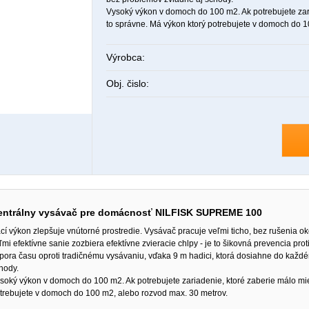
Vysoký výkon v domoch do 100 m2. Ak potrebujete zaria
to správne. Má výkon ktorý potrebujete v domoch do 1
Výrobca:
Obj. čislo:
entrálny vysávač pre domácnosť NILFISK SUPREME 100
cí výkon zlepšuje vnútorné prostredie. Vysávač pracuje veľmi ticho, bez rušenia oko
ľmi efektívne sanie zozbiera efektívne zvieracie chlpy - je to šikovná prevencia p
pora času oproti tradičnému vysávaniu, vďaka 9 m hadici, ktorá dosiahne do každ
hody.
soký výkon v domoch do 100 m2. Ak potrebujete zariadenie, ktoré zaberie málo mies
trebujete v domoch do 100 m2, alebo rozvod max. 30 metrov.