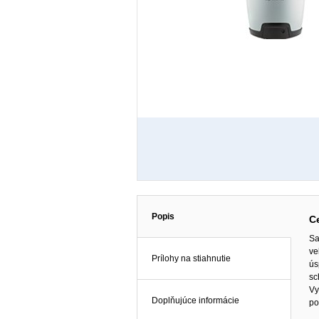
Popis
C
Sa
ve
Prílohy na stiahnutie
ús
sc
Vy
Doplňujúce informácie
po