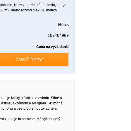
denie, ktoré zaberie málo miesta, toto je
00 m2, alebo rozvod max. 30 metrov.
Nilfisk
107404969
Cena na vyžiadanie
ZADAŤ DOPYT
lia, je ľahký a ľahko sa ovláda. Silné a
roti astme, ekzémom a alergiám. Skutočná
ému rohu a bez problémov zvládne aj
ta, toto je to správne. Má výkon ktorý