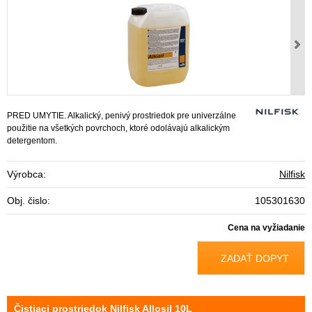
PRED UMYTIE. Alkalický, penivý prostriedok pre univerzálne
použitie na všetkých povrchoch, ktoré odolávajú alkalickým
detergentom.
Výrobca:
Nilfisk
Obj. čislo:
105301630
Cena na vyžiadanie
ZADAŤ DOPYT
Čistiaci prostriedok Nilfisk Allosil 10L