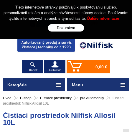
Tieto internetové stránky používajú k poskytovaniu služieb,
personalizácií reklám a analýze návštevnosti súbory cookie. Používaním
týchto internetových stránok s tým súhlasíte.
Ďalšie informácie
Rozumiem
0,00 €
Hľadať
Prihlásiť
Kategórie
Menu
Úvod
E-shop
Čistiace prostriedky
pre Automobily
Čistiaci
prostriedok Nilfisk Allosil 10L
Čistiaci prostriedok Nilfisk Allosil
10L