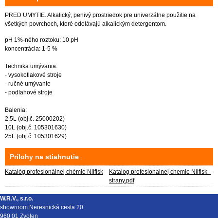
PRED UMYTIE. Alkalický, penivý prostriedok pre univerzálne použitie na
všetkých povrchoch, ktoré odolávajú alkalickým detergentom.
pH 1%-ného roztoku: 10 pH
koncentrácia: 1-5 %
Technika umývania:
- vysokotlakové stroje
- ručné umývanie
- podlahové stroje
Balenia:
2,5L (obj.č. 25000202)
10L (obj.č. 105301630)
25L (obj.č. 105301629)
Prílohy na stiahnutie
Katalóg profesionálnej chémie Nilfisk
Katalog profesionalnej chemie Nilfisk -
strany.pdf
W.R.V., s.r.o.
showroom:Neresnická cesta 20
960 01 Zvolen