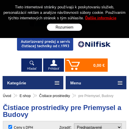
Tieto internetové stránky používajú k poskytovaniu služieb,
personalizácií reklám a analýze návštevnosti súbory cookie. Používaním
týchto internetových stránok s tým súhlasíte.
Ďalšie informácie
Rozumiem
0,00 €
Hľadať
Prihlásiť
Kategórie
Menu
Úvod
E-shop
Čistiace prostriedky
pre Priemysel, Budovy
Čistiace prostriedky pre Priemysel a
Budovy
Ceny s DPH
Zoradiť: