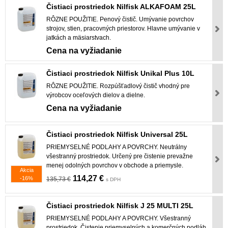
Čistiaci prostriedok Nilfisk ALKAFOAM 25L
RÔZNE POUŽITIE. Penový čistič. Umývanie povrchov
strojov, stien, pracovných priestorov. Hlavne umývanie v
jatkách a mäsiarstvach.
Cena na vyžiadanie
Čistiaci prostriedok Nilfisk Unikal Plus 10L
RÔZNE POUŽITIE. Rozpúšťadlový čistič vhodný pre
výrobcov oceľových dielov a dielne.
Cena na vyžiadanie
Čistiaci prostriedok Nilfisk Universal 25L
PRIEMYSELNÉ PODLAHY A POVRCHY. Neutrálny
všestranný prostriedok. Určený pre čistenie prevažne
menej odolných povrchov v obchode a priemysle.
Akcia
114,27 €
-16%
135,73 €
s DPH
Čistiaci prostriedok Nilfisk J 25 MULTI 25L
PRIEMYSELNÉ PODLAHY A POVRCHY. Všestranný
prostriedok. Čistenie priemyselných a komerčných podláh,