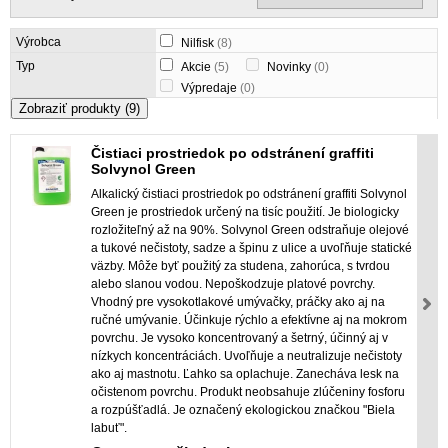
Výrobca
Nilfisk
(8)
Typ
Akcie
(5)
Novinky
(0)
Výpredaje
(0)
Zobraziť produkty
(9)
Čistiaci prostriedok po odstránení graffiti
Solvynol Green
Alkalický čistiaci prostriedok po odstránení graffiti Solvynol
Green je prostriedok určený na tisíc použití. Je biologicky
rozložiteľný až na 90%. Solvynol Green odstraňuje olejové
a tukové nečistoty, sadze a špinu z ulice a uvoľňuje statické
väzby. Môže byť použitý za studena, zahorúca, s tvrdou
alebo slanou vodou. Nepoškodzuje platové povrchy.
Vhodný pre vysokotlakové umývačky, práčky ako aj na
ručné umývanie. Účinkuje rýchlo a efektívne aj na mokrom
povrchu. Je vysoko koncentrovaný a šetrný, účinný aj v
nízkych koncentráciách. Uvoľňuje a neutralizuje nečistoty
ako aj mastnotu. Ľahko sa oplachuje. Zanecháva lesk na
očistenom povrchu. Produkt neobsahuje zlúčeniny fosforu
a rozpúšťadlá. Je označený ekologickou značkou "Biela
labuť".