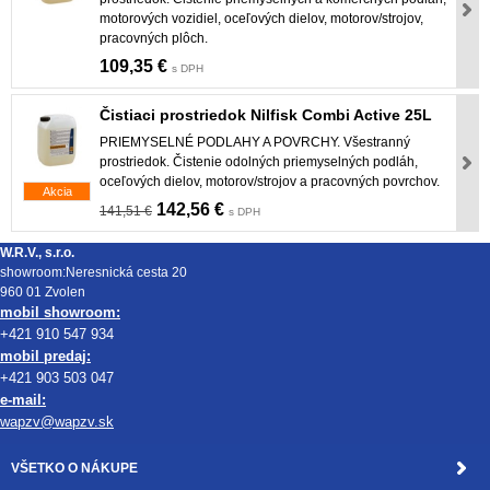
motorových vozidiel, oceľových dielov, motorov/strojov,
pracovných plôch.
109,35 €
s DPH
Čistiaci prostriedok Nilfisk Combi Active 25L
PRIEMYSELNÉ PODLAHY A POVRCHY. Všestranný
prostriedok. Čistenie odolných priemyselných podláh,
oceľových dielov, motorov/strojov a pracovných povrchov.
Akcia
142,56 €
141,51 €
s DPH
W.R.V., s.r.o.
showroom:Neresnická cesta 20
960 01 Zvolen
mobil showroom:
+421 910 547 934
mobil predaj:
+421 903 503 047
e-mail:
wapzv@wapzv.sk
VŠETKO O NÁKUPE