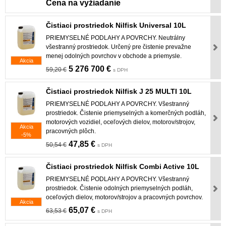
Cena na vyžiadanie
Čistiaci prostriedok Nilfisk Universal 10L
PRIEMYSELNÉ PODLAHY A POVRCHY. Neutrálny
všestranný prostriedok. Určený pre čistenie prevažne
menej odolných povrchov v obchode a priemysle.
Akcia
5 276 700 €
59,20 €
s DPH
Čistiaci prostriedok Nilfisk J 25 MULTI 10L
PRIEMYSELNÉ PODLAHY A POVRCHY. Všestranný
prostriedok. Čistenie priemyselných a komerčných podláh,
motorových vozidiel, oceľových dielov, motorov/strojov,
Akcia
pracovných plôch.
-5%
47,85 €
50,54 €
s DPH
Čistiaci prostriedok Nilfisk Combi Active 10L
PRIEMYSELNÉ PODLAHY A POVRCHY. Všestranný
prostriedok. Čistenie odolných priemyselných podláh,
oceľových dielov, motorov/strojov a pracovných povrchov.
Akcia
65,07 €
63,53 €
s DPH