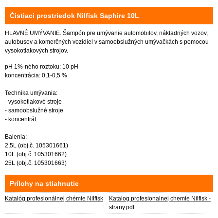
Čistiaci prostriedok Nilfisk Saphire 10L
HLAVNÉ UMÝVANIE. Šampón pre umývanie automobilov, nákladných vozov,
autobusov a komerčných vozidiel v samoobslužných umývačkách s pomocou
vysokotlakových strojov.
pH 1%-ného roztoku: 10 pH
koncentrácia: 0,1-0,5 %
Technika umývania:
- vysokotlakové stroje
- samoobslužné stroje
- koncentrát
Balenia:
2,5L (obj.č. 105301661)
10L (obj.č. 105301662)
25L (obj.č. 105301663)
Prílohy na stiahnutie
Katalóg profesionálnej chémie Nilfisk
Katalog profesionalnej chemie Nilfisk -
strany.pdf