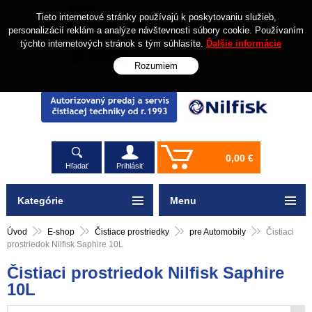
Tieto internetové stránky používajú k poskytovaniu služieb,
personalizácií reklám a analýze návštevnosti súbory cookie. Používaním
týchto internetových stránok s tým súhlasíte.
Ďalšie informácie
Rozumiem
0,00 €
Hľadať
Prihlásiť
Kategórie
Menu
Úvod
E-shop
Čistiace prostriedky
pre Automobily
Čistiaci
prostriedok Nilfisk Saphire 10L
Čistiaci prostriedok Nilfisk Saphire
10L