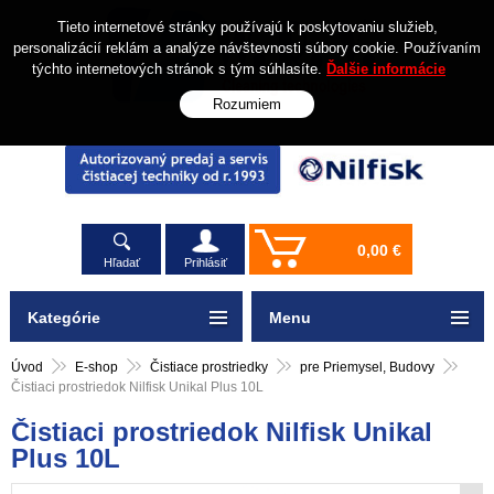
Tieto internetové stránky používajú k poskytovaniu služieb,
personalizácií reklám a analýze návštevnosti súbory cookie. Používaním
týchto internetových stránok s tým súhlasíte.
Ďalšie informácie
Rozumiem
0,00 €
Hľadať
Prihlásiť
Kategórie
Menu
Úvod
E-shop
Čistiace prostriedky
pre Priemysel, Budovy
Čistiaci prostriedok Nilfisk Unikal Plus 10L
Čistiaci prostriedok Nilfisk Unikal
Plus 10L