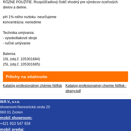
RÔZNE POUŽITIE. Rozpúšťadlový čistič vhodný pre výrobcov oceľových
dielov a dielne.
pH 1%-ného roztoku: neurčujeme
koncentrácia: neriedime
Technika umývania:
- vysokotlakové stroje
- ručné umývanie
Balenia:
10L (obj.č. 105301684)
25L (obj.č. 105301685)
Prílohy na stiahnutie
Katalóg profesionálnej chémie Nilfisk
Katalog profesionalnej chemie Nilfisk -
strany.pdf
W.R.V., s.r.o.
showroom:Neresnická cesta 20
960 01 Zvolen
mobil showroom:
+421 910 547 934
mobil predaj: