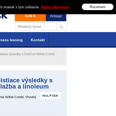
Rozumiem
ch stránok s tým súhlasíte.
Ďalšie informácie
0,00 €
Prihlásiť
ness leasing
Kontakt
tiace výsledky s čističom Nilfisk Combi -
istiace výsledky s
dlažba a linoleum
enie Nilfisk Combi. Vhodný