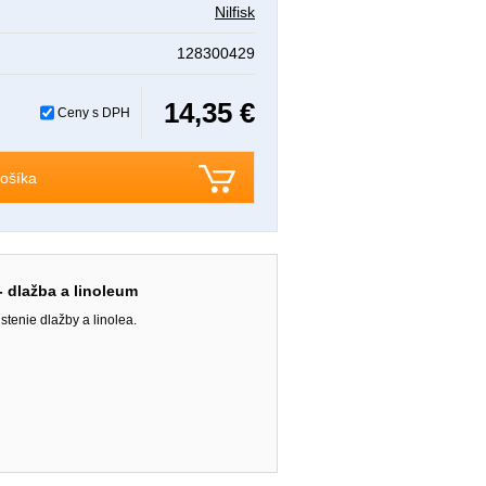
Nilfisk
128300429
14,35 €
Ceny s DPH
ošíka
- dlažba a linoleum
stenie dlažby a linolea.