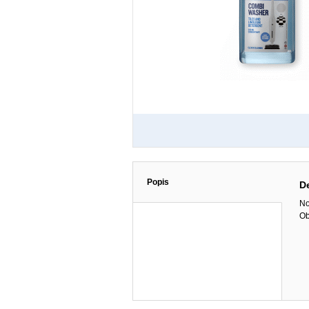
Popis
De
No
Ob