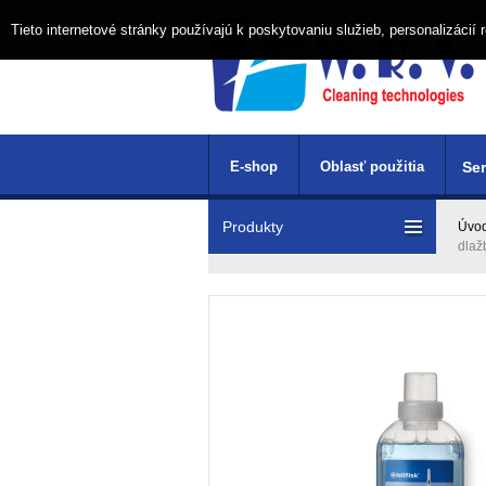
Tieto internetové stránky používajú k poskytovaniu služieb, personalizáci
E-shop
Oblasť použitia
Ser
Produkty
Úvo
dlaž