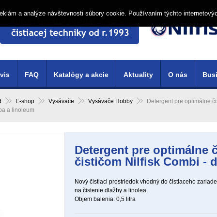
í reklám a analýze návštevnosti súbory cookie. Používaním týchto internetový
vis
FAQ
Katalógy a akcie
Aktuality
O nás
Busi
d
E-shop
Vysávače
Vysávače Hobby
Detergent pre optimálne čis
ba a linoleum
Detergent pre optimálne č
čističom Nilfisk Combi - 
Nový čistiaci prostriedok vhodný do čistiaceho zariad
na čistenie dlažby a linolea.
Objem balenia: 0,5 litra