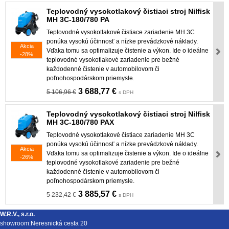
Teplovodný vysokotlakový čistiaci stroj Nilfisk
MH 3C-180/780 PA
Teplovodné vysokotlakové čistiace zariadenie MH 3C
ponúka vysokú účinnosť a nízke prevádzkové náklady.
Akcia
Vďaka tomu sa optimalizuje čistenie a výkon. Ide o ideálne
-28%
teplovodné vysokotlakové zariadenie pre bežné
každodenné čistenie v automobilovom či
poľnohospodárskom priemysle.
3 688,77 €
5 106,96 €
s DPH
Teplovodný vysokotlakový čistiaci stroj Nilfisk
MH 3C-180/780 PAX
Teplovodné vysokotlakové čistiace zariadenie MH 3C
ponúka vysokú účinnosť a nízke prevádzkové náklady.
Akcia
Vďaka tomu sa optimalizuje čistenie a výkon. Ide o ideálne
-26%
teplovodné vysokotlakové zariadenie pre bežné
každodenné čistenie v automobilovom či
poľnohospodárskom priemysle.
3 885,57 €
5 232,42 €
s DPH
W.R.V., s.r.o.
showroom:Neresnická cesta 20