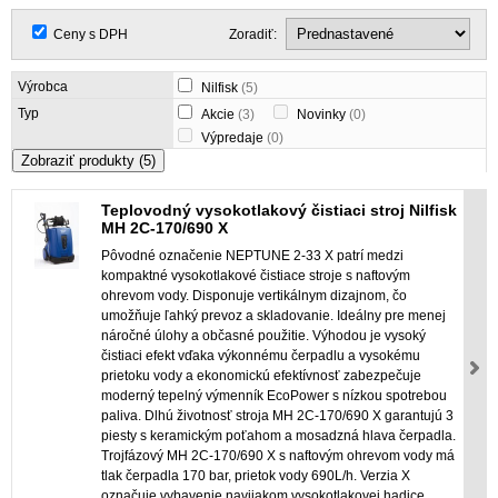
Ceny s DPH
Zoradiť:
Výrobca
Nilfisk
(5)
Typ
Akcie
(3)
Novinky
(0)
Výpredaje
(0)
Zobraziť produkty
(5)
Teplovodný vysokotlakový čistiaci stroj Nilfisk
MH 2C-170/690 X
Pôvodné označenie NEPTUNE 2-33 X patrí medzi
kompaktné vysokotlakové čistiace stroje s naftovým
ohrevom vody. Disponuje vertikálnym dizajnom, čo
umožňuje ľahký prevoz a skladovanie. Ideálny pre menej
náročné úlohy a občasné použitie. Výhodou je vysoký
čistiaci efekt vďaka výkonnému čerpadlu a vysokému
prietoku vody a ekonomickú efektívnosť zabezpečuje
moderný tepelný výmenník EcoPower s nízkou spotrebou
paliva. Dlhú životnosť stroja MH 2C-170/690 X garantujú 3
piesty s keramickým poťahom a mosadzná hlava čerpadla.
Trojfázový MH 2C-170/690 X s naftovým ohrevom vody má
tlak čerpadla 170 bar, prietok vody 690L/h. Verzia X
označuje vybavenie navijakom vysokotlakovej hadice.