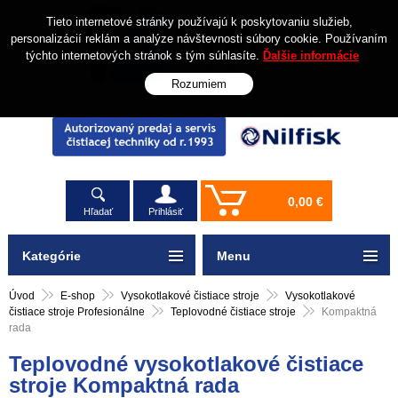
Tieto internetové stránky používajú k poskytovaniu služieb,
personalizácií reklám a analýze návštevnosti súbory cookie. Používaním
týchto internetových stránok s tým súhlasíte.
Ďalšie informácie
Rozumiem
0,00 €
Hľadať
Prihlásiť
Kategórie
Menu
Úvod
E-shop
Vysokotlakové čistiace stroje
Vysokotlakové
čistiace stroje Profesionálne
Teplovodné čistiace stroje
Kompaktná
rada
Teplovodné vysokotlakové čistiace
stroje Kompaktná rada