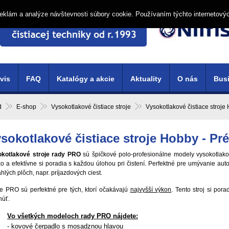
í reklám a analýze návštevnosti súbory cookie. Používaním týchto internetový
vis
FAQ
Katalógy a akcie
Aktuality
O nás
Busi
d
E-shop
Vysokotlakové čistiace stroje
Vysokotlakové čistiace stroje
sokotlakové čistiace stroje Hobby - Pr
kotlakové stroje rady PRO
sú špičkové polo-profesionálne modely vysokotlako
o a efektívne si poradia s každou úlohou pri čistení. Perfektné pre umývanie auto
ahlých plôch, napr. príjazdových ciest.
je PRO sú perfektné pre tých, ktorí očakávajú
najvyšší výkon
. Tento stroj si por
núť.
Vo všetkých modeloch rady PRO nájdete:
-
kovové čerpadlo s mosadznou hlavou