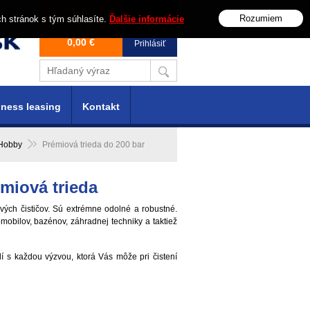
Rozumiem
ch stránok s tým súhlasíte.
Ďalšie informácie
0,00 €
Prihlásiť
ness leasing
Kontakt
 Hobby
Prémiová trieda do 200 bar
émiová trieda
vých čističov. Sú extrémne odolné a robustné.
mobilov, bazénov, záhradnej techniky a taktiež
adí s každou výzvou, ktorá Vás môže pri čistení