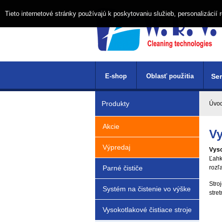
Tieto internetové stránky používajú k poskytovaniu služieb, personalizáci
E-shop
Oblasť použitia
Ser
Produkty
Úvo
Akcie
Vy
Výpredaj
Vyso
Ľahk
Parné čističe
rozľ
Stro
Systém na čistenie vo výške
stret
Vysokotlakové čistiace stroje