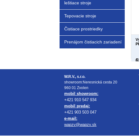
leštiace stroje
Tepovacie stroje
Čistiace prostriedky
Vy
Prenájom čistiacich zariadení
P
6
W.R.V., s.r.o.
showroom:Neresnická cesta 20
960 01 Zvolen
mobil showroom:
+421 910 547 934
mobil predaj:
+421 903 503 047
e-mail:
wapzv@wapzv.sk