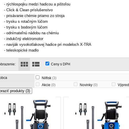
- rýchlospojku medzi hadicou a pištoľou
- Click & Clean príslušenstvo
- prisávanie chémie priamo zo stroja
- trysku s rotačným lúčom
- trysku s bodovým lúčom
- odnímateľnú nádobu na chémiu
- indukčný elektromotor
- naviják vysokotlakovej hadice pri modeloch X-TRA
- teleskopické madlo
obrazenie:
Ceny s DPH
obca
Nilfisk
(3)
Akcie
(0)
Novinky
(0)
Výpred
braziť produkty
(3)