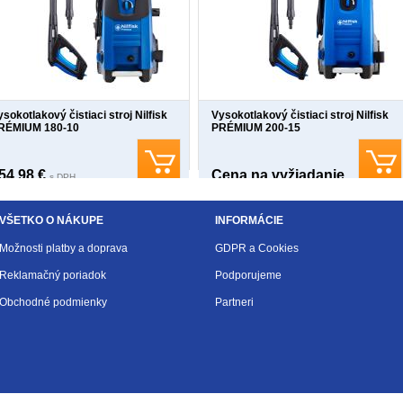
sokotlakový čistiaci stroj Nilfisk
Vysokotlakový čistiaci stroj Nilfisk
RÉMIUM 180-10
PRÉMIUM 200-15
54,98 €
Cena na vyžiadanie
s DPH
VŠETKO O NÁKUPE
INFORMÁCIE
Možnosti platby a doprava
GDPR a Cookies
Reklamačný poriadok
Podporujeme
Obchodné podmienky
Partneri