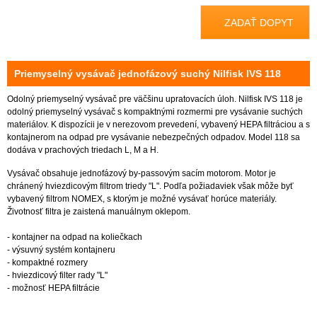
ZADAŤ DOPYT
Priemyselný vysávač jednofázový suchý Nilfisk IVS 118
Odolný priemyselný vysávač pre väčšinu upratovacích úloh. Nilfisk IVS 118 je
odolný priemyselný vysávač s kompaktnými rozmermi pre vysávanie suchých
materiálov. K dispozícii je v nerezovom prevedení, vybavený HEPA filtráciou a s
kontajnerom na odpad pre vysávanie nebezpečných odpadov. Model 118 sa
dodáva v prachových triedach L, M a H.
Vysávač obsahuje jednofázový by-passovým sacím motorom. Motor je
chránený hviezdicovým filtrom triedy "L". Podľa požiadaviek však môže byť
vybavený filtrom NOMEX, s ktorým je možné vysávať horúce materiály.
Životnosť filtra je zaistená manuálnym oklepom.
- kontajner na odpad na koliečkach
- výsuvný systém kontajneru
- kompaktné rozmery
- hviezdicový filter rady "L"
- možnosť HEPA filtrácie