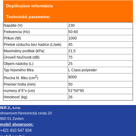
Doplňujúce informácie
Technické parametre:
Napätie (V)
230
Frekvencia (Hz)
50-60
Príkon (W)
1000
Prietok vzduchu bez hadice (L/sek)
45
Maximálny podtlak (kPa)
21,5
Úroveň hlučnosti (dB)
75
Objem nádoby (L)
25
Typ hlavného filtra
L Class polyester
2
8000
Plocha hl. filtru (cm
)
Priemer hrdla (mm)
50
rozmery d*š*v (cm)
51*50*95
Hmotnosť (kg)
26
W.R.V., s.r.o.
showroom:Neresnická cesta 20
960 01 Zvolen
mobil showroom:
+421 910 547 934