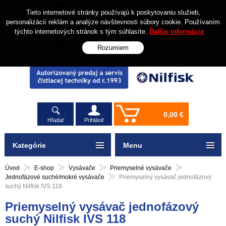
Tieto internetové stránky používajú k poskytovaniu služieb,
personalizácií reklám a analýze návštevnosti súbory cookie. Používaním
týchto internetových stránok s tým súhlasíte.
Ďalšie informácie
Rozumiem
0,00 €
Hľadať
Prihlásiť
Kategórie
Menu
Úvod
E-shop
Vysávače
Priemyselné vysávače
Jednofázové suché/mokré vysávače
Priemyselný vysávač jednofázový
suchý Nilfisk IVS 118
Priemyselný vysávač jednofázový
suchý Nilfisk IVS 118