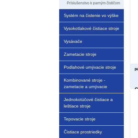
Príslušenstvo k parným čističom
Systém na čistenie vo výške
Vysokotlakové čistiace stroje
Vysávače
Zametacie stroje
Podlahové umývacie stroje
p
Kombinované stroje -
zametacie a umývacie
C
Jednokotúčové čistiace a
leštiace stroje
Tepovacie stroje
Čistiace prostriedky