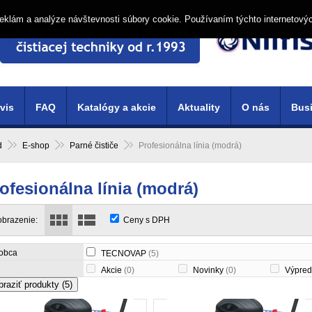
í reklám a analýze návštevnosti súbory cookie. Používaním týchto internetový
vis
FAQ
Katalógy a akcie
Aktuality
O nás
Busi
d
E-shop
Parné čističe
Profesionálna línia (modrá)
ofesionálna línia (modrá)
obrazenie:
Ceny s DPH
obca
TECNOVAP
(5)
Akcie
(0)
Novinky
(0)
Výpred
braziť produkty
(5)