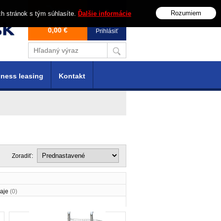
Rozumiem
ch stránok s tým súhlasíte.
Ďalšie informácie
0,00 €
Prihlásiť
ness leasing
Kontakt
Zoradiť:
aje
(0)