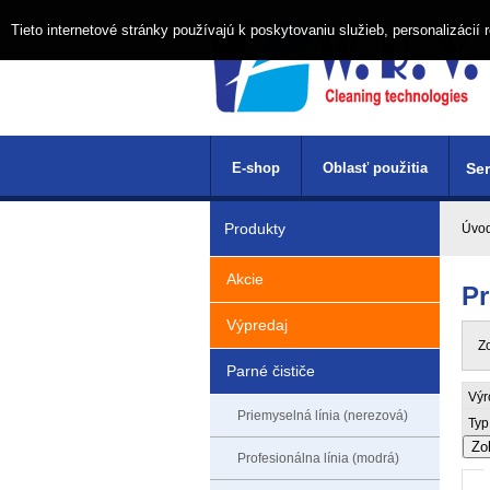
Tieto internetové stránky používajú k poskytovaniu služieb, personalizáci
E-shop
Oblasť použitia
Ser
Produkty
Úvo
Akcie
Pr
Výpredaj
Z
Parné čističe
Výr
Priemyselná línia (nerezová)
Typ
Zo
Profesionálna línia (modrá)