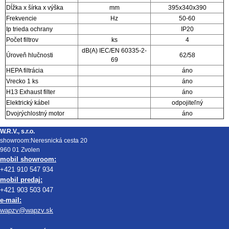
Dĺžka x šírka x výška
mm
395x340x390
Frekvencie
Hz
50-60
Ip trieda ochrany
IP20
Počet filtrov
ks
4
dB(A) IEC/EN 60335-2-
Úroveň hlučnosti
62/58
69
HEPA filtrácia
áno
Vrecko 1 ks
áno
H13 Exhaust filter
áno
Elektrický kábel
odpojiteľný
Dvojrýchlostný motor
áno
W.R.V., s.r.o.
showroom:Neresnická cesta 20
960 01 Zvolen
mobil showroom:
+421 910 547 934
mobil predaj:
+421 903 503 047
e-mail:
wapzv@wapzv.sk