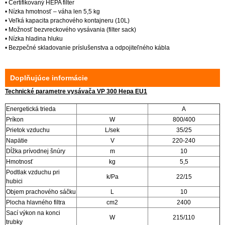
• Certifikovaný HEPA filter
• Nízka hmotnosť – váha len 5,5 kg
• Veľká kapacita prachového kontajneru (10L)
• Možnosť bezvreckového vysávania (filter sack)
• Nízka hladina hluku
• Bezpečné skladovanie príslušenstva a odpojiteľného kábla
Doplňujúce informácie
Technické parametre vysávača VP 300 Hepa EU1
Energetická trieda
A
Príkon
W
800/400
Prietok vzduchu
L/sek
35/25
Napätie
V
220-240
Dĺžka prívodnej šnúry
m
10
Hmotnosť
kg
5,5
Podtlak vzduchu pri
k/Pa
22/15
hubici
Objem prachového sáčku
L
10
Plocha hlavného filtra
cm2
2400
Sací výkon na konci
W
215/110
trubky