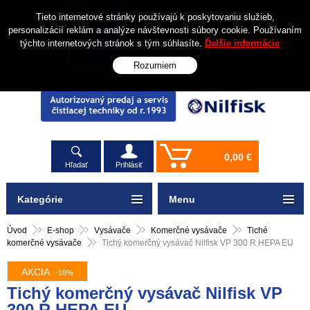
Tieto internetové stránky používajú k poskytovaniu služieb,
personalizácií reklám a analýze návštevnosti súbory cookie. Používaním
týchto internetových stránok s tým súhlasíte.
Ďalšie informácie
Rozumiem
0,00 €
Hľadať
Prihlásiť
Kategórie
Menu
Úvod
E-shop
Vysávače
Komerčné vysávače
Tiché
komerčné vysávače
Tichý komerčný vysávač Nilfisk VP 300 R HEPA EU
AKCIA
-18%
Tichý komerčný vysávač Nilfisk VP
300 R HEPA EU