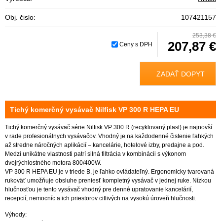
Obj. čislo:
107421157
253,38 €
207,87 €
Ceny s DPH
ZADAŤ DOPYT
Tichý komerčný vysávač Nilfisk VP 300 R HEPA EU
Tichý komerčný vysávač série Nilfisk VP 300 R (recyklovaný plast) je najnovší
v rade profesionálnych vysávačov. Vhodný je na každodenné čistenie ľahkých
až stredne náročných aplikácií – kancelárie, hotelové izby, predajne a pod.
Medzi unikátne vlastnosti patrí silná filtrácia v kombinácii s výkonom
dvojrýchlostného motora 800/400W.
VP 300 R HEPA EU je v triede B, je ľahko ovládateľný. Ergonomicky tvarovaná
rukoväť umožňuje obsluhe preniesť kompletný vysávač v jednej ruke. Nízkou
hlučnosťou je tento vysávač vhodný pre denné upratovanie kancelárií,
recepcií, nemocníc a ich priestorov citlivých na vysokú úroveň hlučnosti.
Výhody: