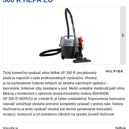
Tichý komerčný vysávač série Nilfisk VP 300 R (recyklovaný
plast) je najnovší v rade profesionálnych vysávačov. Vhodný
je na každodenné čistenie ľahkých až stredne náročných aplikácií –
kancelárie, hotelové izby, predajne a pod. Medzi unikátne vlastnosti patrí silná
filtrácia v kombinácii s výkonom dvojrýchlostného motora 800/400W.
VP 300 R HEPA EU je v triede B, je ľahko ovládateľný. Ergonomicky tvarovaná
rukoväť umožňuje obsluhe preniesť kompletný vysávač v jednej ruke. Nízkou
hlučnosťou je tento vysávač vhodný pre denné upratovanie kancelárií,
recepcií, nemocníc a ich priestorov citlivých na vysokú úroveň hlučnosti.
Výrobca:
Nilfisk