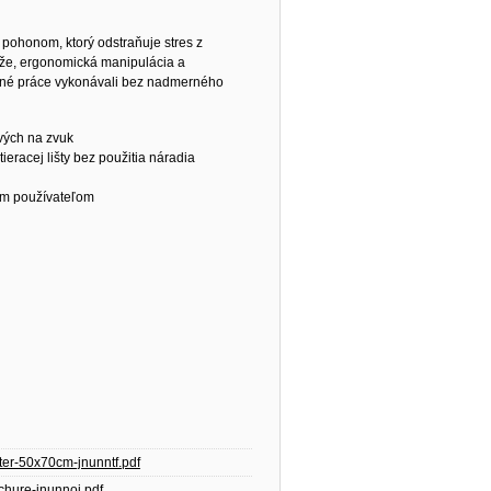
pohonom, ktorý odstraňuje stres z
rže, ergonomická manipulácia a
inné práce vykonávali bez nadmerného
ivých na zvuk
eracej lišty bez použitia náradia
rým používateľom
ter-50x70cm-jnunntf.pdf
hure-jnunnoj.pdf