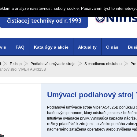
í reklám a analýze návštevnosti súbory cookie. Používaním týchto internetový
vis
FAQ
Katalógy a akcie
Aktuality
O nás
Busi
d
E-shop
Podlahové umývacie stroje
S chodiacou obsluhou
Pre
ahový stroj VIPER AS4325B
Umývací podlahový stroj
Podlahové umývacie stroje Viper AS4325B ponúkajú p
batériovým pohonom, ktorý odstraňuje stres z bežnéh
Intuitívne ovládacie prvky, vynikajúca kapacita nádr
režimy priateľské k zdrojom - to všetko pomáha zabezp
nadmerného zaťaženia operátorov alebo zvýšenia vaš