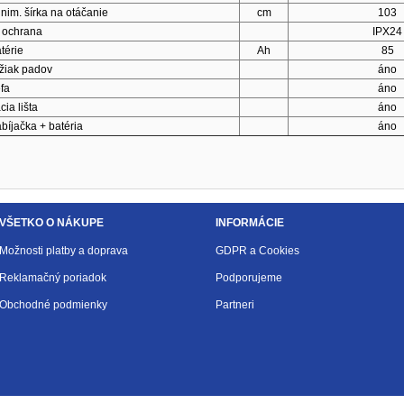
nim. šírka na otáčanie
cm
103
 ochrana
IPX24
térie
Ah
85
žiak padov
áno
fa
áno
cia lišta
áno
bíjačka + batéria
áno
VŠETKO O NÁKUPE
INFORMÁCIE
Možnosti platby a doprava
GDPR a Cookies
Reklamačný poriadok
Podporujeme
Obchodné podmienky
Partneri