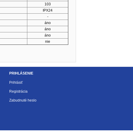
103
IPX24
-
áno
áno
áno
nie
PRIHLÁSENIE
Prihlásiť
Registrácia
Zabudnuté heslo