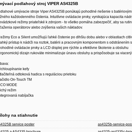
mývací podlahový stroj VIPER AS4325B
dlahové umývacie stroje Viper AS4325B ponúkajú pohodlné riešenie s batériovým 
žného každodenného čistenia. Intuitívne ovládacie prvky, vynikajúca kapacita nád
evádzkové režimy priateľské k zdrojom - to všetko pomáha zabezpečiť, aby sa rut
ťaženia operátorov alebo zvýšenia vašich nákladov.
Režimy Eco a Silent umožňujú ľahké čistenie po dlhšiu dobu alebo v oblastiach citl
Ľahký prístup k nádrži na roztok, batérii a pracovným komponentom s odstránením sti
Pohodlné ovládacie prvky a LCD displej pre rýchle a efektívne školenie a obsluhu
Ergonomický dizajn rukoväte minimalizuje únavu obsluhy a prispôsobuje sa viace
bava:
rýchloupínanie kefy
stlačiteľná odtoková hadica s reguláciou prietoku
tlačidlo On-Touch TM
 ECO MODE
Tichý režim
integrovaná nabíjačka
ílohy na stiahnutie
4325B service poster
as4325b-service-pos
4325 a AS4335 brochure
as4325-as4335c-broc