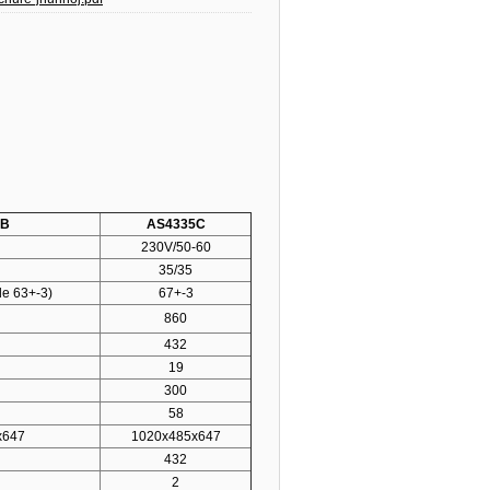
5B
AS4335C
230V/50-60
35/35
e 63+-3)
67+-3
860
432
19
300
58
x647
1020x485x647
432
2