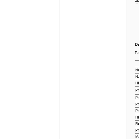
D
Te
Na
Ná
Hl
Pr
Pr
Pr
Pr
H
Ro
P
M