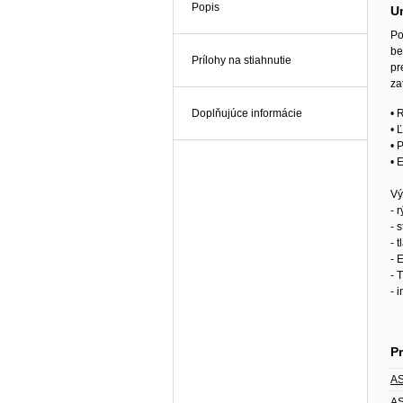
Popis
U
Po
be
Prílohy na stiahnutie
pr
za
Doplňujúce informácie
• 
• 
• 
• 
Vý
- 
- 
- 
-
- 
- 
Pr
AS
AS