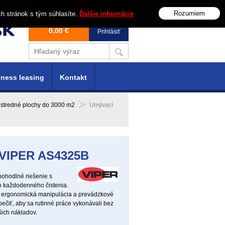
Rozumiem
ch stránok s tým súhlasíte.
Ďalšie informácie
0,00 €
Prihlásiť
ness leasing
Kontakt
 stredné plochy do 3000 m2
Umývací
 VIPER AS4325B
ohodlné riešenie s
o každodenného čistenia.
že, ergonomická manipulácia a prevádzkové
ečiť, aby sa rutinné práce vykonávali bez
ich nákladov.