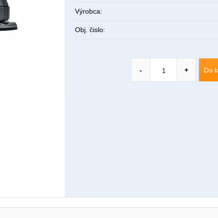
Výrobca:
Obj. čislo:
Do k
-
+