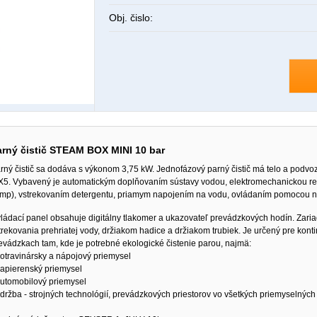
Obj. čislo:
arný čistič STEAM BOX MINI 10 bar
rný čistič sa dodáva s výkonom 3,75 kW. Jednofázový parný čistič má telo a podvoz
X5. Vybavený je automatickým doplňovaním sústavy vodou, elektromechanickou regu
mp), vstrekovaním detergentu, priamym napojením na vodu, ovládaním pomocou n
ládací panel obsahuje digitálny tlakomer a ukazovateľ prevádzkových hodín. Zar
trekovania prehriatej vody, držiakom hadice a držiakom trubiek. Je určený pre kont
evádzkach tam, kde je potrebné ekologické čistenie parou, najmä:
potravinársky a nápojový priemysel
papierenský priemysel
automobilový priemysel
údržba - strojných technológií, prevádzkových priestorov vo všetkých priemyselných