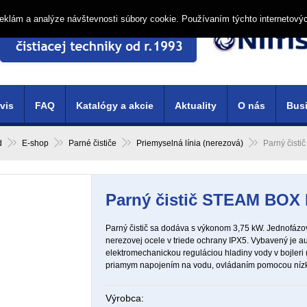
í reklám a analýze návštevnosti súbory cookie. Používaním týchto internetový
vis
FAQ
Katalógy a akcie
Aktuality
O nás
Busi
d
E-shop
Parné čističe
Priemyselná línia (nerezová)
Parný čist
Parný čistič STEAM BOX 
Parný čistič sa dodáva s výkonom 3,75 kW. Jednofázov
nerezovej ocele v triede ochrany IPX5. Vybavený je 
elektromechanickou reguláciou hladiny vody v bojleri
priamym napojením na vodu, ovládaním pomocou níz
Výrobca: