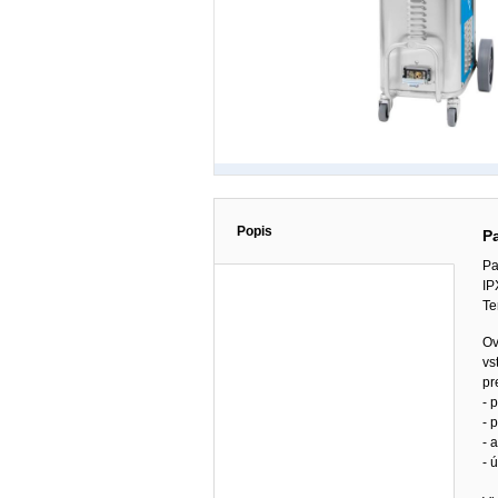
Popis
P
Pa
IP
Te
Ov
vs
pr
- 
- 
- 
- 