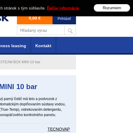
Rozumiem
ch stránok s tým súhlasíte.
Ďalšie informácie
0,00 €
Prihlásiť
ness leasing
Kontakt
ič STEAM BOX MINI 10 bar
MINI 10 bar
ý parný čistič má telo a podvozok z
automatickým doplňovaním sústavy vodou,
 (True-Temp), vstrekovaním detergentu,
konapäťového kontrolného panelu.
TECNOVAP