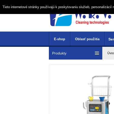
Tieto internetové stránky používajú k poskytovaniu služieb, personalizáci
E-shop
Oblasť použitia
Ser
Produkty
Úvo