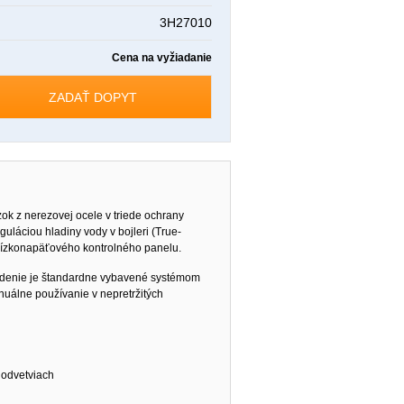
3H27010
Cena na vyžiadanie
ZADAŤ DOPYT
ok z nerezovej ocele v triede ochrany
láciou hladiny vody v bojleri (True-
ízkonapäťového kontrolného panelu.
iadenie je štandardne vybavené systémom
inuálne používanie v nepretržitých
 odvetviach