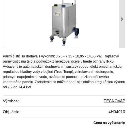
Parný čistič sa dodáva s výkonmi: 3,75 - 7,35 - 10,95 - 14,55 kW. Trojfázový
parný čistič má telo a podvozok z nerezovej ocele v triede ochrany IPX5.
Vybavený je automatickým doplňovaním sústavy vodou, elektromechanickou
reguláciou hladiny vody v bojleri (True-Temp), vstrekovaním detergentu,
priamym napojením na vodu, ovládaním pomocou nízkonapäťového
kontrolného panelu. Zariadenie sa môže dodať aj s otočnou reguláciou výkonu
od 7,2 do 14,4 kW.
Výrobca:
TECNOVAP
Obj. čislo:
4H04010
Cena na vyžiadanie