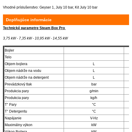
Vhodné príslušenstvo: Geyser 1, July 10 bar, Kit July 10 bar
Doplňujúce informácie
Technické parametre Steam Box Pro
3,75 kW - 7,35 kW - 10,95 kW - 14,55 kW
Bojler
Telo
Objem bojlera
L
Objem nádrže na vodu
L
Objem nádrže na detergent
L
Prevádzkový tlak
bar
Produkcia pary
g/min
Produkcia pary
kg/h
T° Pary
°C
T° Detergentu
°C
Napájanie
V-Hz
Maximálny výkon
kW
Výkon Bojlera
kW