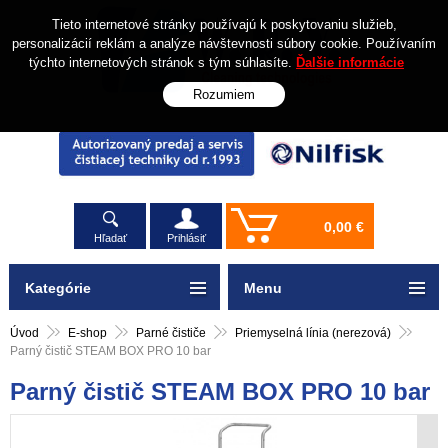
Tieto internetové stránky používajú k poskytovaniu služieb,
personalizácií reklám a analýze návštevnosti súbory cookie. Používaním
týchto internetových stránok s tým súhlasíte.
Ďalšie informácie
Rozumiem
0,00 €
Hľadať
Prihlásiť
Kategórie
Menu
Úvod
E-shop
Parné čističe
Priemyselná línia (nerezová)
Parný čistič STEAM BOX PRO 10 bar
Parný čistič STEAM BOX PRO 10 bar