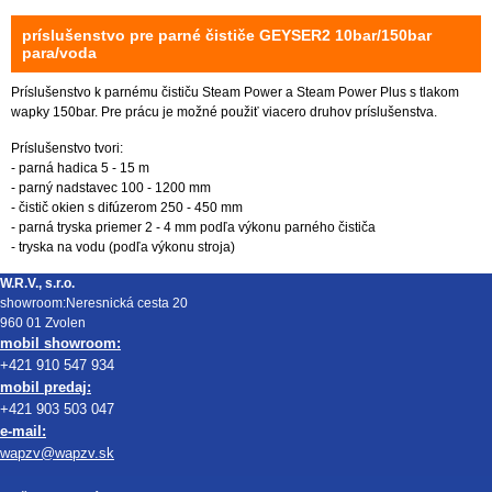
príslušenstvo pre parné čističe GEYSER2 10bar/150bar
para/voda
Príslušenstvo k parnému čističu Steam Power a Steam Power Plus s tlakom
wapky 150bar. Pre prácu je možné použiť viacero druhov príslušenstva.
Príslušenstvo tvori:
- parná hadica 5 - 15 m
- parný nadstavec 100 - 1200 mm
- čistič okien s difúzerom 250 - 450 mm
- parná tryska priemer 2 - 4 mm podľa výkonu parného čističa
- tryska na vodu (podľa výkonu stroja)
W.R.V., s.r.o.
showroom:Neresnická cesta 20
960 01 Zvolen
mobil showroom:
+421 910 547 934
mobil predaj:
+421 903 503 047
e-mail:
wapzv@wapzv.sk