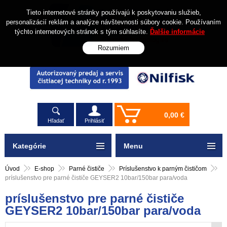
Tieto internetové stránky používajú k poskytovaniu služieb,
personalizácií reklám a analýze návštevnosti súbory cookie. Používaním
týchto internetových stránok s tým súhlasíte.
Ďalšie informácie
Rozumiem
0,00 €
Hľadať
Prihlásiť
Kategórie
Menu
Úvod
E-shop
Parné čističe
Príslušenstvo k parným čističom
príslušenstvo pre parné čističe GEYSER2 10bar/150bar para/voda
príslušenstvo pre parné čističe
GEYSER2 10bar/150bar para/voda