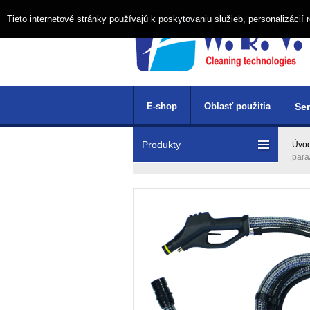
Tieto internetové stránky používajú k poskytovaniu služieb, personalizáci
E-shop
Oblasť použitia
Ser
Produkty
Úvo
para