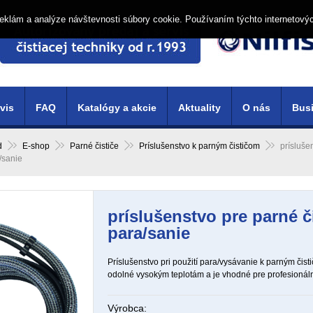
í reklám a analýze návštevnosti súbory cookie. Používaním týchto internetový
vis
FAQ
Katalógy a akcie
Aktuality
O nás
Busi
d
E-shop
Parné čističe
Príslušenstvo k parným čističom
prísluše
/sanie
príslušenstvo pre parné č
para/sanie
Príslušenstvo pri použití para/vysávanie k parným čist
odolné vysokým teplotám a je vhodné pre profesionáln
Výrobca: