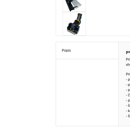
Popis
pr
Pr
vh
Pr
- 
- 
- 
- 
- 
- 
- 
- 