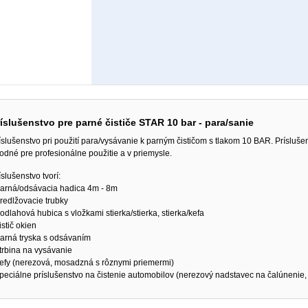
íslušenstvo pre parné čističe STAR 10 bar - para/sanie
íslušenstvo pri použití para/vysávanie k parným čističom s tlakom 10 BAR. Prísluše
odné pre profesionálne použitie a v priemysle.
íslušenstvo tvorí:
parná/odsávacia hadica 4m - 8m
predlžovacie trubky
podlahová hubica s vložkami stierka/stierka, stierka/kefa
čistič okien
parná tryska s odsávaním
štrbina na vysávanie
kefy (nerezová, mosadzná s rôznymi priemermi)
špeciálne príslušenstvo na čistenie automobilov (nerezový nadstavec na čalúnenie