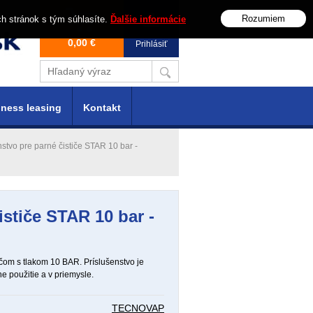
Rozumiem
ch stránok s tým súhlasíte.
Ďalšie informácie
0,00 €
Prihlásiť
ness leasing
Kontakt
nstvo pre parné čističe STAR 10 bar -
ističe STAR 10 bar -
ičom s tlakom 10 BAR. Príslušenstvo je
e použitie a v priemysle.
TECNOVAP