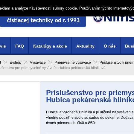
í reklám a analýze návštevnosti súbory cookie. Používaním týchto internetový
vis
FAQ
Katalógy a akcie
Aktuality
O nás
Busi
d
E-shop
Vysávače
Priemyselné vysávače
Príslušenstvo k pri
lušenstvo pre priemyselné vysávače Hubica pekárenská hliníková
Príslušenstvo pre priemy
Hubica pekárenská hliník
Hubica je vyrobená z hliníka a je určená na vysávanie
vhodné použiť je spolu so sadou do pekárne. Dodáva 
dvoch priemeroch: Ø40 a Ø50