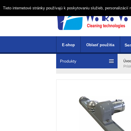
Tieto internetové stránky používajú k poskytovaniu služieb, personalizáci
E-shop
Oblasť použitia
Ser
Produkty
Úvo
Prís