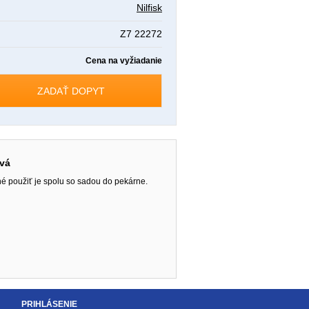
Nilfisk
Z7 22272
Cena na vyžiadanie
ZADAŤ DOPYT
ová
né použiť je spolu so sadou do pekárne.
PRIHLÁSENIE