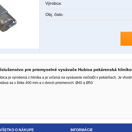
Výrobca:
Obj. čislo:
ríslušenstvo pre priemyselné vysávače Hubica pekárenská hliník
bica je vyrobená z hliníka a je určená na vysávanie nečistôt v pekárňach. Je vhod
dáva sa v šírke 400 mm a v dvoch priemeroch: Ø40 a Ø50
VŠETKO O NÁKUPE
INFORMÁCIE