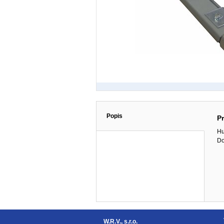
Popis
P
Hu
Do
W.R.V., s.r.o.