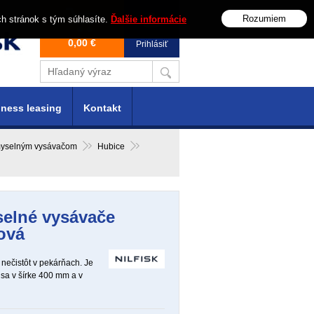
Rozumiem
ch stránok s tým súhlasíte.
Ďalšie informácie
0,00 €
Prihlásiť
ness leasing
Kontakt
emyselným vysávačom
Hubice
selné vysávače
ová
 nečistôt v pekárňach. Je
sa v šírke 400 mm a v