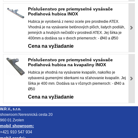
Príslušenstvo pre priemyselné vysávače
Podlahová hubica INOX
Hubica je vyrobená z nerez ocele pre prostredie ATEX.
Vhodná je na vysávanie betónových plôch, liatych podláh,
jemných a hrubých nečistôt v prostredí ATEX. Jej šírka je
400mm a dodáva sa v dvoch priemeroch: - Ø40 a Ø50
Cena na vyžiadanie
Príslušenstvo pre priemyselné vysávače
Podlahová hubica na kvapaliny INOX
Hubica je vhodná na vysávanie kvapalín, nakoľko je
vybavená gumenými stierkami na sťahovanie kvapalín. Jej
šírka je 400 mm. Dodáva sa v rôznych piemeroch: - Ø40 a
Ø50
Cena na vyžiadanie
W.R.V., s.r.o.
showroom:Neresnická cesta 20
960 01 Zvolen
mobil showroom:
+421 910 547 934