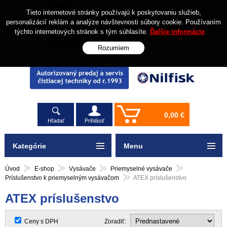
Tieto internetové stránky používajú k poskytovaniu služieb,
personalizácií reklám a analýze návštevnosti súbory cookie. Používaním
týchto internetových stránok s tým súhlasíte.
Ďalšie informácie
Rozumiem
0,00 €
Hľadať
Prihlásiť
Kategórie
Menu
Úvod
E-shop
Vysávače
Priemyselné vysávače
Príslušenstvo k priemyselným vysávačom
ATEX príslušenstvo
ATEX príslušenstvo
Ceny s DPH
Zoradiť: