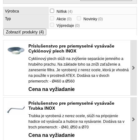
Výrobca
Nilfisk
(4)
Typ
Akcie
(0)
Novinky
(0)
Výpredaje
(0)
Zobraziť produkty
(4)
Príslušenstvo pre priemyselné vysávače
Cyklónový plech INOX
Cyklónový plech slúži na zvýšenie separácie jemného a
hrubého prachu. Na základe toho sa zníži zaťaženie a
zanesenie filtra. Je vyrobený z nerez ocele, ktorá je vhodná
na použite v prostredí ATEX. Dodáva sa v dvoch
priemeroch: - Ø460 a Ø560
Cena na vyžiadanie
Príslušenstvo pre priemyselné vysávače
Trubka INOX
Trubka je vyrobená z nerez ocele, slúži na pripojenie
hadice od vysávača a hubice na vysávanie. Dodáva sa v
troch priemeroch: - Ø40, Ø50 a Ø70
Cena na vyžiadanie