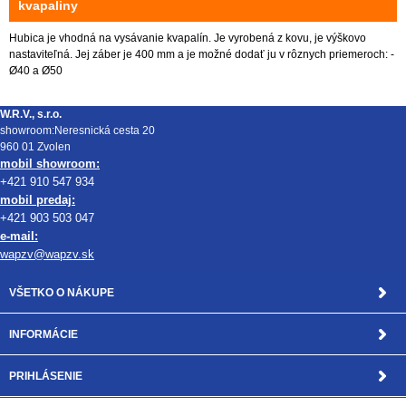
kvapaliny
Hubica je vhodná na vysávanie kvapalín. Je vyrobená z kovu, je výškovo
nastaviteľná. Jej záber je 400 mm a je možné dodať ju v rôznych priemeroch: -
Ø40 a Ø50
W.R.V., s.r.o.
showroom:Neresnická cesta 20
960 01 Zvolen
mobil showroom:
+421 910 547 934
mobil predaj:
+421 903 503 047
e-mail:
wapzv@wapzv.sk
VŠETKO O NÁKUPE
INFORMÁCIE
PRIHLÁSENIE