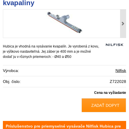
kvapaliny
Hubica je vhodná na vysávanie kvapalín. Je vyrobená z kovu,
je výškovo nastaviteľná. Jej záber je 400 mm a je možné
dodať ju v rôznych priemeroch: - Ø40 a Ø50
Výrobca:
Nilfisk
Obj. čislo:
Z722028
Cena na vyžiadanie
ZADAŤ DOPYT
Príslušenstvo pre priemyselné vysávače Nilfisk Hubica pre