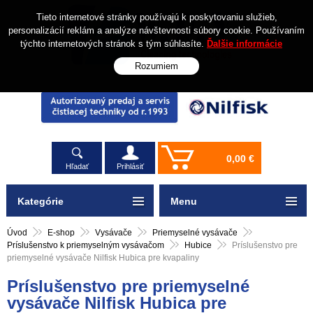
Tieto internetové stránky používajú k poskytovaniu služieb,
personalizácií reklám a analýze návštevnosti súbory cookie. Používaním
týchto internetových stránok s tým súhlasíte.
Ďalšie informácie
Rozumiem
0,00 €
Hľadať
Prihlásiť
Kategórie
Menu
Úvod
E-shop
Vysávače
Priemyselné vysávače
Príslušenstvo k priemyselným vysávačom
Hubice
Príslušenstvo pre
priemyselné vysávače Nilfisk Hubica pre kvapaliny
Príslušenstvo pre priemyselné
vysávače Nilfisk Hubica pre