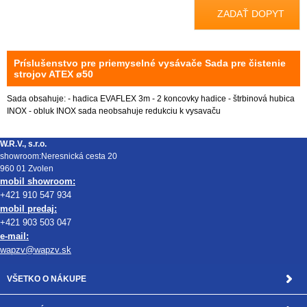
ZADAŤ DOPYT
Príslušenstvo pre priemyselné vysávače Sada pre čistenie
strojov ATEX ø50
Sada obsahuje: - hadica EVAFLEX 3m - 2 koncovky hadice - štrbinová hubica
INOX - obluk INOX sada neobsahuje redukciu k vysavaču
W.R.V., s.r.o.
showroom:Neresnická cesta 20
960 01 Zvolen
mobil showroom:
+421 910 547 934
mobil predaj:
+421 903 503 047
e-mail:
wapzv@wapzv.sk
VŠETKO O NÁKUPE