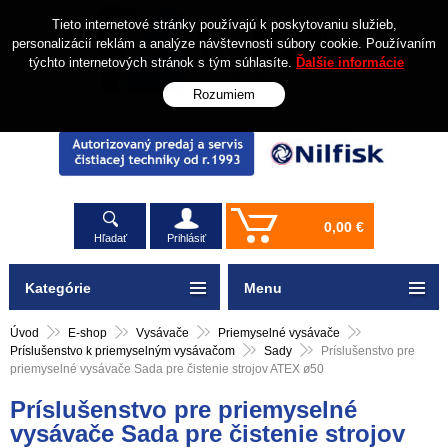
Tieto internetové stránky používajú k poskytovaniu služieb,
personalizácií reklám a analýze návštevnosti súbory cookie. Používaním
týchto internetových stránok s tým súhlasíte.
Ďalšie informácie
Rozumiem
0,00 €
Hľadať
Prihlásiť
Kategórie
Menu
Úvod
E-shop
Vysávače
Priemyselné vysávače
Príslušenstvo k priemyselným vysávačom
Sady
Príslušenstvo pre
priemyselné vysávače Sada pre čistenie strojov ATEX ø50
Príslušenstvo pre priemyselné
vysávače Sada pre čistenie strojov