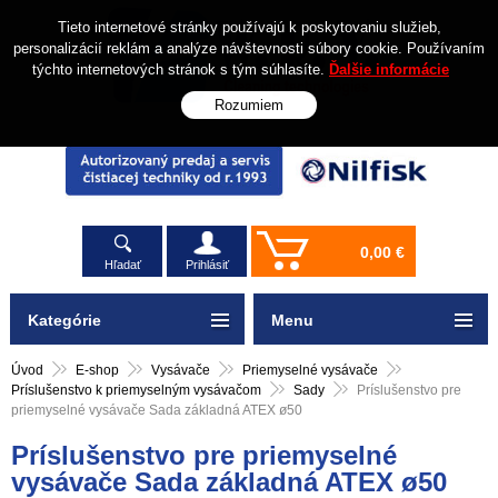
Tieto internetové stránky používajú k poskytovaniu služieb,
personalizácií reklám a analýze návštevnosti súbory cookie. Používaním
týchto internetových stránok s tým súhlasíte.
Ďalšie informácie
Rozumiem
0,00 €
Hľadať
Prihlásiť
Kategórie
Menu
Úvod
E-shop
Vysávače
Priemyselné vysávače
Príslušenstvo k priemyselným vysávačom
Sady
Príslušenstvo pre
priemyselné vysávače Sada základná ATEX ø50
Príslušenstvo pre priemyselné
vysávače Sada základná ATEX ø50