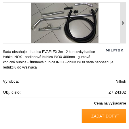
Sada obsahuje: - hadica EVAFLEX 3m - 2 koncovky hadice -
trubka INOX - podlahová hubica INOX 400mm - gumová
konická hubica - štrbinová hubica INOX - obluk INOX sada neobsahuje
redukciu do vysávača
Výrobca:
Nilfisk
Obj. čislo:
Z7 24182
Cena na vyžiadanie
ZADAŤ DOPYT