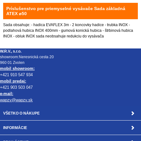
Príslušenstvo pre priemyselné vysávače Sada základná
ATEX ø50
Sada obsahuje: - hadica EVAFLEX 3m - 2 koncovky hadice - trubka INOX -
podlahová hubica INOX 400mm - gumová konická hubica - štrbinová hubica
INOX - obluk INOX sada neobsahuje redukciu do vysávača
W.R.V., s.r.o.
showroom:Neresnická cesta 20
960 01 Zvolen
mobil showroom:
+421 910 547 934
mobil predaj:
+421 903 503 047
e-mail:
wapzv@wapzv.sk
VŠETKO O NÁKUPE
INFORMÁCIE