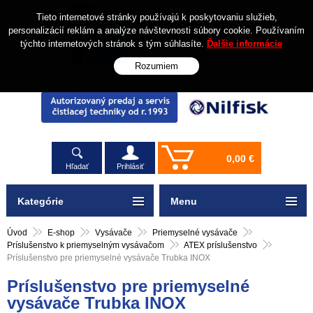
Tieto internetové stránky používajú k poskytovaniu služieb,
personalizácií reklám a analýze návštevnosti súbory cookie. Používaním
týchto internetových stránok s tým súhlasíte.
Ďalšie informácie
Rozumiem
0,00 €
Hľadať
Prihlásiť
Kategórie
Menu
Úvod
E-shop
Vysávače
Priemyselné vysávače
Príslušenstvo k priemyselným vysávačom
ATEX príslušenstvo
Príslušenstvo pre priemyselné vysávače Trubka INOX
Príslušenstvo pre priemyselné
vysávače Trubka INOX