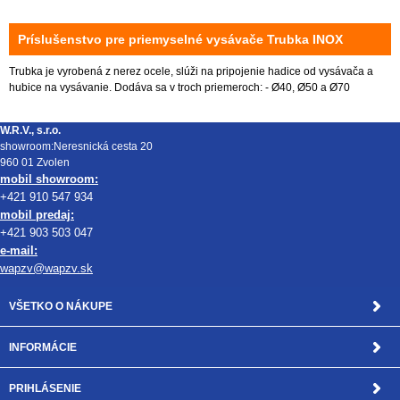
Príslušenstvo pre priemyselné vysávače Trubka INOX
Trubka je vyrobená z nerez ocele, slúži na pripojenie hadice od vysávača a
hubice na vysávanie. Dodáva sa v troch priemeroch: - Ø40, Ø50 a Ø70
W.R.V., s.r.o.
showroom:Neresnická cesta 20
960 01 Zvolen
mobil showroom:
+421 910 547 934
mobil predaj:
+421 903 503 047
e-mail:
wapzv@wapzv.sk
VŠETKO O NÁKUPE
INFORMÁCIE
PRIHLÁSENIE