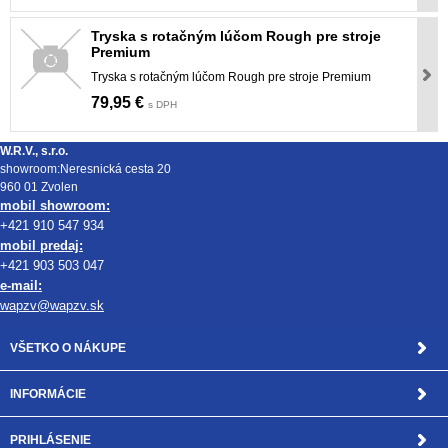
Tryska s rotačným lúčom Rough pre stroje
Premium
Tryska s rotačným lúčom Rough pre stroje Premium
79,95 €
s DPH
W.R.V., s.r.o.
showroom:Neresnická cesta 20
960 01 Zvolen
mobil showroom:
+421 910 547 934
mobil predaj:
+421 903 503 047
e-mail:
wapzv@wapzv.sk
VŠETKO O NÁKUPE
INFORMÁCIE
PRIHLÁSENIE