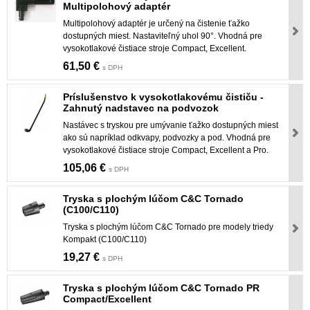
Multipolohový adaptér
Multipolohový adaptér je určený na čistenie ťažko
dostupných miest. Nastaviteľný uhol 90°. Vhodná pre
vysokotlakové čistiace stroje Compact, Excellent.
61,50 €
s DPH
Príslušenstvo k vysokotlakovému čističu -
Zahnutý nadstavec na podvozok
Nastávec s tryskou pre umývanie ťažko dostupných miest
ako sú napríklad odkvapy, podvozky a pod. Vhodná pre
vysokotlakové čistiace stroje Compact, Excellent a Pro.
105,06 €
s DPH
Tryska s plochým lúčom C&C Tornado
(C100/C110)
Tryska s plochým lúčom C&C Tornado pre modely triedy
Kompakt (C100/C110)
19,27 €
s DPH
Tryska s plochým lúčom C&C Tornado PR
Compact/Excellent