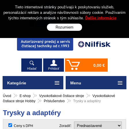
Tieto internetové stránky používajú k poskytovaniu služieb,
personalizácií reklám a analýze návštevnosti súbory cookie. Používaním
týchto internetových stránok s tým súhlasíte.
Ďalšie informácie
Rozumiem
0,00 €
Hľadať
Prihlásiť
Kategórie
Menu
Úvod
E-shop
Vysokotlakové čistiace stroje
Vysokotlakové
čistiace stroje Hobby
Príslušenstvo
Trysky a adaptéry
Trysky a adaptéry
Ceny s DPH
Zoradiť: