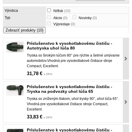
Výrobca
Nilfisk
(10)
Typ
Akcie
(0)
Novinky
(0)
Výpredaje
(0)
Zobraziť produkty
(10)
Príslušenstvo k vysokotlakovému čističu -
Autotryska uhol lúča 80
Tryska so širokým lúčom 80° pre rýchle a šetrné umývanie
automobilov.Vhodná pre vysokotlakové čistiace stroje
Compact, Excellent.
31,78 €
s DPH
Príslušenstvo k vysokotlakovému čističu -
Tryska na podvozky uhol lúča 65
Tryska so zníženým tlakom, uhol trysky 90°, uhol lúča 65°.
Vhodná pre vysokotlakové čistiace stroje Compact,
Excellent.
33,83 €
s DPH
Príslušenstvo k vysokotlakovému čističu -