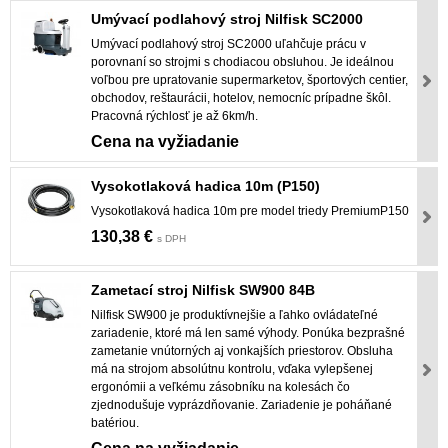
Umývací podlahový stroj Nilfisk SC2000
Umývací podlahový stroj SC2000 uľahčuje prácu v
porovnaní so strojmi s chodiacou obsluhou. Je ideálnou
voľbou pre upratovanie supermarketov, športových centier,
obchodov, reštaurácii, hotelov, nemocníc prípadne škôl.
Pracovná rýchlosť je až 6km/h.
Cena na vyžiadanie
Vysokotlaková hadica 10m (P150)
Vysokotlaková hadica 10m pre model triedy PremiumP150
130,38 €
s DPH
Zametací stroj Nilfisk SW900 84B
Nilfisk SW900 je produktívnejšie a ľahko ovládateľné
zariadenie, ktoré má len samé výhody. Ponúka bezprašné
zametanie vnútorných aj vonkajších priestorov. Obsluha
má na strojom absolútnu kontrolu, vďaka vylepšenej
ergonómii a veľkému zásobníku na kolesách čo
zjednodušuje vyprázdňovanie. Zariadenie je poháňané
batériou.