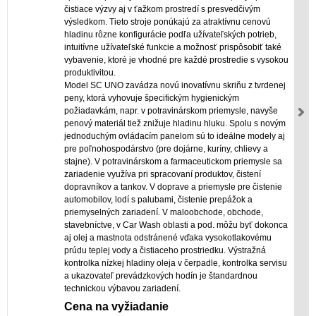
čistiace výzvy aj v ťažkom prostredí s presvedčivým
výsledkom. Tieto stroje ponúkajú za atraktívnu cenovú
hladinu rôzne konfigurácie podľa užívateľských potrieb,
intuitívne užívateľské funkcie a možnosť prispôsobiť také
vybavenie, ktoré je vhodné pre každé prostredie s vysokou
produktivitou.
Model SC UNO zavádza novú inovatívnu skriňu z tvrdenej
peny, ktorá vyhovuje špecifickým hygienickým
požiadavkám, napr. v potravinárskom priemysle, navyše
penový materiál tiež znižuje hladinu hluku. Spolu s novým
jednoduchým ovládacím panelom sú to ideálne modely aj
pre poľnohospodárstvo (pre dojárne, kuríny, chlievy a
stajne). V potravinárskom a farmaceutickom priemysle sa
zariadenie využíva pri spracovaní produktov, čistení
dopravníkov a tankov. V doprave a priemysle pre čistenie
automobilov, lodí s palubami, čistenie prepážok a
priemyselných zariadení. V maloobchode, obchode,
stavebníctve, v Car Wash oblasti a pod. môžu byť dokonca
aj olej a mastnota odstránené vďaka vysokotlakovému
prúdu teplej vody a čistiaceho prostriedku. Výstražná
kontrolka nízkej hladiny oleja v čerpadle, kontrolka servisu
a ukazovateľ prevádzkových hodín je štandardnou
technickou výbavou zariadení.
Cena na vyžiadanie