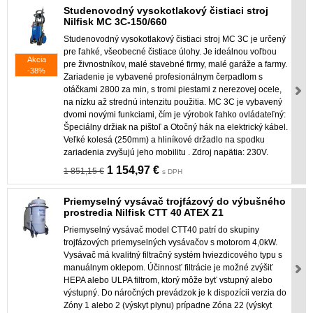
Studenovodný vysokotlakový čistiaci stroj
Nilfisk MC 3C-150/660
Studenovodný vysokotlakový čistiaci stroj MC 3C je určený
pre ľahké, všeobecné čistiace úlohy. Je ideálnou voľbou
Akcia
pre živnostníkov, malé stavebné firmy, malé garáže a farmy.
-38%
Zariadenie je vybavené profesionálnym čerpadlom s
otáčkami 2800 za min, s tromi piestami z nerezovej ocele,
na nízku až strednú intenzitu použitia. MC 3C je vybavený
dvomi novými funkciami, čím je výrobok ľahko ovládateľný:
Špeciálny držiak na pištoľ a Otočný hák na elektrický kábel.
Veľké kolesá (250mm) a hliníkové držadlo na spodku
zariadenia zvyšujú jeho mobilitu . Zdroj napätia: 230V.
1 154,97 €
1 851,15 €
s DPH
Priemyselný vysávač trojfázový do výbušného
prostredia Nilfisk CTT 40 ATEX Z1
Priemyselný vysávač model CTT40 patrí do skupiny
trojfázových priemyselných vysávačov s motorom 4,0kW.
Vysávač má kvalitný filtračný systém hviezdicového typu s
manuálnym oklepom. Účinnosť filtrácie je možné zvýšiť
HEPA alebo ULPA filtrom, ktorý môže byť vstupný alebo
výstupný. Do náročných prevádzok je k dispozícii verzia do
Zóny 1 alebo 2 (výskyt plynu) prípadne Zóna 22 (výskyt