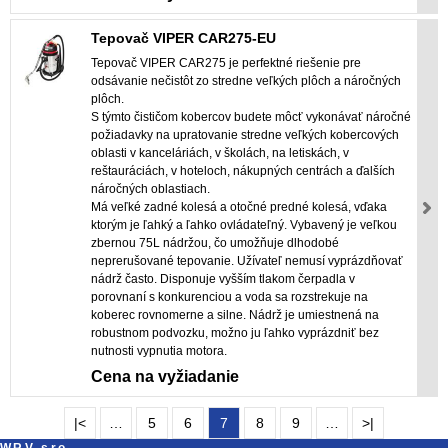
Tepovač VIPER CAR275-EU
Tepovač VIPER CAR275 je perfektné riešenie pre
odsávanie nečistôt zo stredne veľkých plôch a náročných
plôch.
S týmto čističom kobercov budete môcť vykonávať náročné
požiadavky na upratovanie stredne veľkých kobercových
oblasti v kanceláriách, v školách, na letiskách, v
reštauráciách, v hoteloch, nákupných centrách a ďalších
náročných oblastiach.
Má veľké zadné kolesá a otočné predné kolesá, vďaka
ktorým je ľahký a ľahko ovládateľný. Vybavený je veľkou
zbernou 75L nádržou, čo umožňuje dlhodobé
neprerušované tepovanie. Užívateľ nemusí vyprázdňovať
nádrž často. Disponuje vyšším tlakom čerpadla v
porovnaní s konkurenciou a voda sa rozstrekuje na
koberec rovnomerne a silne. Nádrž je umiestnená na
robustnom podvozku, možno ju ľahko vyprázdniť bez
nutnosti vypnutia motora.
Cena na vyžiadanie
|<
…
5
6
7
8
9
…
>|
W.R.V., s.r.o.