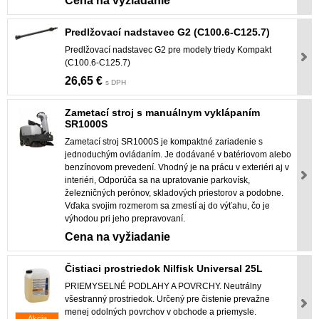
Cena na vyžiadanie
Predlžovací nadstavec G2 (C100.6-C125.7)
Predlžovací nadstavec G2 pre modely triedy Kompakt
(C100.6-C125.7)
26,65 €
s DPH
Zametací stroj s manuálnym vyklápaním
SR1000S
Zametací stroj SR1000S je kompaktné zariadenie s
jednoduchým ovládaním. Je dodávané v batériovom alebo
benzínovom prevedení. Vhodný je na prácu v exteriéri aj v
interiéri, Odporúča sa na upratovanie parkovísk,
železničných perónov, skladových priestorov a podobne.
Vďaka svojim rozmerom sa zmestí aj do výťahu, čo je
výhodou pri jeho prepravovaní.
Cena na vyžiadanie
Čistiaci prostriedok Nilfisk Universal 25L
PRIEMYSELNÉ PODLAHY A POVRCHY. Neutrálny
všestranný prostriedok. Určený pre čistenie prevažne
menej odolných povrchov v obchode a priemysle.
Akcia