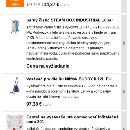
114,27 €
-16%
135,73 €
s DPH
parný čistič STEAM BOX INDUSTRIAL 10bar
Trojfázový Parný čistič s výkonmi 11 - 14,6 - 21,8 - 29 - 36,2
kW. Podvozok a telo je z nerezovej ocele v triede ochrany
IPX5. Má automatické doplňovanie sústavy s
elektromechanickou reguláciou hladiny vody v bojleri
(True-Temp), vstrekovanie detergentu, s priamym
napojením na vodu, ovládanie pomocou nízko napäťového
kontrolného panelu.
Cena na vyžiadanie
Vysávač pre dielňu Nilfisk BUDDY II 12L EU
Vysávač pre dielňu Nilfisk Buddy II 12L – druhá generácia
– má nádobu s objemom 12 litrov. Ľahký a kompaktný
dizajn ho robí šikovným pre prácu.
97,38 €
s DPH
Centrálne vysávače pre domácnosť Inštalačná
sada 201
Inštalačná sada pre centrálne vysávače - 2 zásuvky a