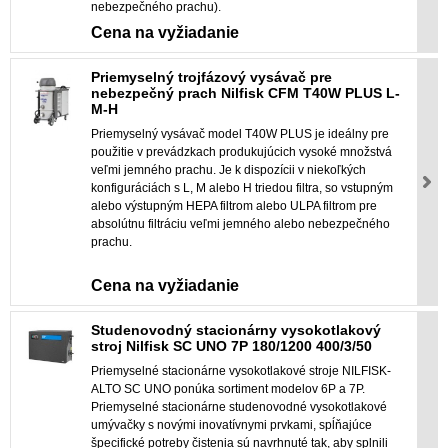
nebezpečného prachu).
Cena na vyžiadanie
Priemyselný trojfázový vysávač pre
nebezpečný prach Nilfisk CFM T40W PLUS L-
M-H
Priemyselný vysávač model T40W PLUS je ideálny pre
použitie v prevádzkach produkujúcich vysoké množstvá
veľmi jemného prachu. Je k dispozícii v niekoľkých
konfiguráciách s L, M alebo H triedou filtra, so vstupným
alebo výstupným HEPA filtrom alebo ULPA filtrom pre
absolútnu filtráciu veľmi jemného alebo nebezpečného
prachu.
Cena na vyžiadanie
Studenovodný stacionárny vysokotlakový
stroj Nilfisk SC UNO 7P 180/1200 400/3/50
Priemyselné stacionárne vysokotlakové stroje NILFISK-
ALTO SC UNO ponúka sortiment modelov 6P a 7P.
Priemyselné stacionárne studenovodné vysokotlakové
umývačky s novými inovatívnymi prvkami, spĺňajúce
špecifické potreby čistenia sú navrhnuté tak, aby splnili