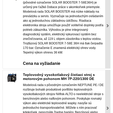
(pôvodné označenie SOLAR BOOSTER 7-58E36H) je
určený pre ťažké čistiace práce v akomkoľvek priemysle.
Modelová rada SOLAR BOOSTER má nízke náklady na
prevádzku a servis. Vyznačuje sa jednoduchým ovládaním
ako aj jednoduchou základnou údržbou. Riadiaca
elektronika stroja umožňuje použiť voliteľné doplnky podľa
potrieb zákazníka. Výhodou je plne integrovaný
diagnostický systém, elektrický vykurovací systém bez
znečisťovania, až 119 L objem zásobníka s teplou vodou.
Trojfázový SOLAR BOOSTER 7-58E 36H má tlak čerpadla
170 bar. Označenie E znamená elektrický ohrev vody.
Tepelný výkon ohrevu 36 kW.
Cena na vyžiadanie
Teplovodný vysokotlakový čistiaci stroj s
motorovým pohonom MH 7P-220/1300 DE
Modelová rada s pôvodným označením NEPTUNE PE / DE
rozširuje bohaté produktové portfólio teplovodných
vysokotlakových strojov Nilfisk-ALTO o neelektrické stroje s
benzínovým alebo naftovým pohonom. Poskytuje rovnaký
výkon ako elektrické teplovodné wapky. navyše sú
jednoducho transportovateľné. Môžete s ním pracovať
kdekoľvek, nepoznáte žiadne bariéry. Benzínový alebo