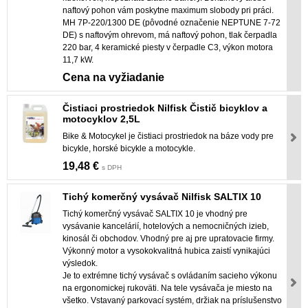
naftový pohon vám poskytne maximum slobody pri práci.
MH 7P-220/1300 DE (pôvodné označenie NEPTUNE 7-72
DE) s naftovým ohrevom, má naftový pohon, tlak čerpadla
220 bar, 4 keramické piesty v čerpadle C3, výkon motora
11,7 kW.
Cena na vyžiadanie
Čistiaci prostriedok Nilfisk Čistič bicyklov a
motocyklov 2,5L
Bike & Motocykel je čistiaci prostriedok na báze vody pre
bicykle, horské bicykle a motocykle.
19,48 €
s DPH
Tichý komerčný vysávač Nilfisk SALTIX 10
Tichý komerčný vysávač SALTIX 10 je vhodný pre
vysávanie kancelárií, hotelových a nemocničných izieb,
kinosál či obchodov. Vhodný pre aj pre upratovacie firmy.
Výkonný motor a vysokokvalitná hubica zaistí vynikajúci
výsledok.
Je to extrémne tichý vysávač s ovládaním sacieho výkonu
na ergonomickej rukoväti. Na tele vysávača je miesto na
všetko. Vstavaný parkovací systém, držiak na príslušenstvo