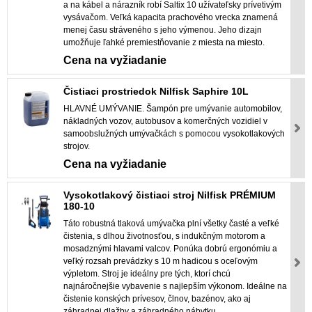
a na kábel a nárazník robí Saltix 10 užívateľsky prívetivým
vysávačom. Veľká kapacita prachového vrecka znamená
menej času stráveného s jeho výmenou. Jeho dizajn
umožňuje ľahké premiestňovanie z miesta na miesto.
Cena na vyžiadanie
Čistiaci prostriedok Nilfisk Saphire 10L
HLAVNÉ UMÝVANIE. Šampón pre umývanie automobilov,
nákladných vozov, autobusov a komerčných vozidiel v
samoobslužných umývačkách s pomocou vysokotlakových
strojov.
Cena na vyžiadanie
Vysokotlakový čistiaci stroj Nilfisk PRÉMIUM
180-10
Táto robustná tlaková umývačka plní všetky časté a veľké
čistenia, s dlhou životnosťou, s indukčným motorom a
mosadznými hlavami valcov. Ponúka dobrú ergonómiu a
veľký rozsah prevádzky s 10 m hadicou s oceľovým
výpletom. Stroj je ideálny pre tých, ktorí chcú
najnáročnejšie vybavenie s najlepším výkonom. Ideálne na
čistenie konských prívesov, člnov, bazénov, ako aj
záhradnej dlažby a záhradného nábytku.