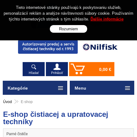
Tieto internetové stránky používajú k poskytovaniu služieb,
personalizácií reklám a analýze návštevnosti súbory cookie. Používaním
týchto internetových stránok s tým súhlasíte.
Ďalšie informácie
Rozumiem
0,00 €
Hľadať
Prihlásiť
Kategórie
Menu
Úvod
E-shop
E-shop čistiacej a upratovacej
techniky
Parné čističe