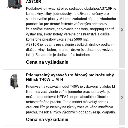
AS710R
Podlahový umývací stroj so sediacou obsluhou AS710R je
kompaktný, silný, jednoduchý na užívanie, určený pre
stredne veľké plochy. V tomto zariadení nájdete vhodného
pomocníka pre denné čistenie vnútorných priestorov -
železničné stanice, parkovacie priestory, shopping centrá,
výstaviská, školy, hotely, verejné priestranstvá a ďalšie
komerčné priestory väčšie než 5000 m2.
AS710R je ideálny pre čistenie všetkých druhov podláh -
dlažba, vinyl, betón, mramor, drevo (s ochrannou vrstvou
laku). Zariadenie je dodávané s batériami.
Cena na vyžiadanie
Priemyselný vysávač trojfázový mokro/suchý
Nilfisk T40W L-M-H
Priemyselný vysávač model T40W je vybavený L alebo M
filtrom na zachytenie veľmi jemného prachu, navyše je
možno domontovať HEPA filter pre absolútnu filtráciu
nebezpečného prachu. Tento model má veľký prietok
vzduchu čím je ideálny na rýchly zber veľkého množstva
prachu, triesok a iných výrobných odpadov resp. kvapalín.
Cena na vyžiadanie