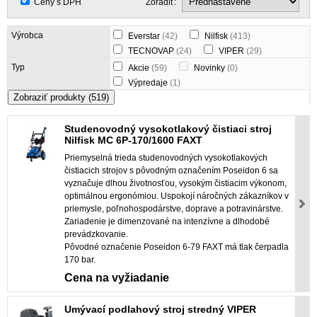
Ceny s DPH
Zoradiť:
Výrobca
Everstar
(42)
Nilfisk
(413)
TECNOVAP
(24)
VIPER
(29)
Typ
Akcie
(59)
Novinky
(0)
Výpredaje
(1)
Zobraziť produkty
(519)
Studenovodný vysokotlakový čistiaci stroj
Nilfisk MC 6P-170/1600 FAXT
Priemyselná trieda studenovodných vysokotlakových
čistiacich strojov s pôvodným označením Poseidon 6 sa
vyznačuje dlhou životnosťou, vysokým čistiacim výkonom,
optimálnou ergonómiou. Uspokojí náročných zákazníkov v
priemysle, poľnohospodárstve, doprave a potravinárstve.
Zariadenie je dimenzované na intenzívne a dlhodobé
prevádzkovanie.
Pôvodné označenie Poseidon 6-79 FAXT má tlak čerpadla
170 bar.
Cena na vyžiadanie
Umývací podlahový stroj stredný VIPER