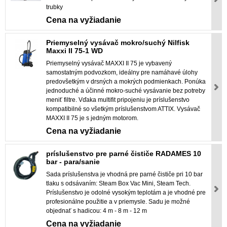
trubky
Cena na vyžiadanie
Priemyselný vysávač mokro/suchý Nilfisk
Maxxi II 75-1 WD
Priemyselný vysávač MAXXI II 75 je vybavený
samostatným podvozkom, ideálny pre namáhavé úlohy
predovšetkým v drsných a mokrých podmienkach. Ponúka
jednoduché a účinné mokro-suché vysávanie bez potreby
meniť filtre. Vďaka multifit pripojeniu je príslušenstvo
kompatibilné so všetkým príslušenstvom ATTIX. Vysávač
MAXXI II 75 je s jedným motorom.
Cena na vyžiadanie
príslušenstvo pre parné čističe RADAMES 10
bar - para/sanie
Sada príslušenstva je vhodná pre parné čističe pri 10 bar
tlaku s odsávaním: Steam Box Vac Mini, Steam Tech.
Príslušenstvo je odolné vysokým teplotám a je vhodné pre
profesionálne použitie a v priemysle. Sadu je možné
objednať s hadicou: 4 m - 8 m - 12 m
Cena na vyžiadanie