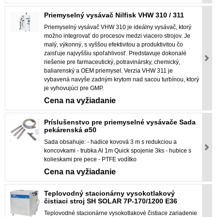
Priemyselný vysávač Nilfisk VHW 310 / 311
Priemyselný vysávač VHW 310 je ideálny vysávač, ktorý
možno integrovať do procesov medzi viacero strojov. Je
malý, výkonný, s vyššou efektivitou a produktivitou čo
zaisťuje najvyššiu spoľahlivosť. Predstavuje dokonalé
riešenie pre farmaceutický, potravinársky, chemický,
baliarenský a OEM priemysel. Verzia VHW 311 je
vybavená navyše zadným krytom nad sacou turbínou, ktorý
je vyhovujúci pre GMP.
Cena na vyžiadanie
Príslušenstvo pre priemyselné vysávače Sada
pekárenská ø50
Sada obsahuje: - hadice kovová 3 m s redukciou a
koncovkami - trubka Al 1m Quick spojenie 3ks - hubice s
kolieskami pre pece - PTFE vodítko
Cena na vyžiadanie
Teplovodný stacionárny vysokotlakový
čistiaci stroj SH SOLAR 7P-170/1200 E36
Teplovodné stacionárne vysokotlakové čistiace zariadenie